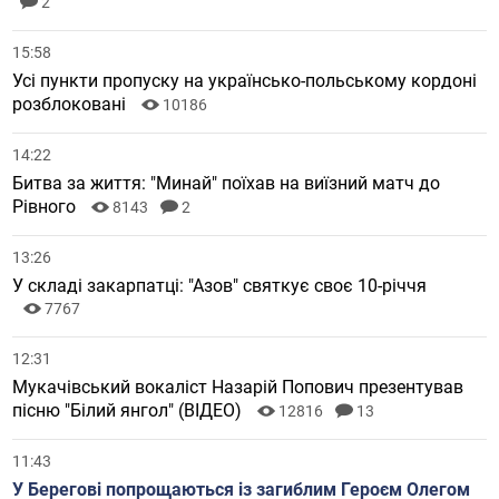
НОВИНИ ЗАКАРПАТТЯ
18:49
Українці зможуть оформити субсидію в один клік через
телефон
17207
1
17:22
Дівчата з "Минаю" розгромили "Янтарочку"
11385
2
15:58
Усі пункти пропуску на українсько-польському кордоні
розблоковані
10186
14:22
Битва за життя: "Минай" поїхав на виїзний матч до