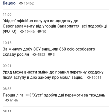
Рівного
8143
2
13:26
У складі закарпатці: "Азов" святкує своє 10-річчя
7767
12:31
Мукачівський вокаліст Назарій Попович презентував
пісню "Білий янгол" (ВІДЕО)
12816
13
11:43
У Берегові попрощаються із загиблим Героєм Олегом
Бецою
16462
11:00
"Фідес" офіційно висунув кандидатку до
Європарламенту від угорців Закарпаття: всі подробиці
(ФОТО)
19446
10