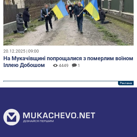
20.12.2025 | 12:06
Хмарно та без морозів: синоптики розповіли про
погоду на Закарпатті цими вихідними
1373
20.12.2025 | 11:07
Закарпатці віком від 40 років зможуть отримати
2000 грн на профілактичне обстеження
7574
1