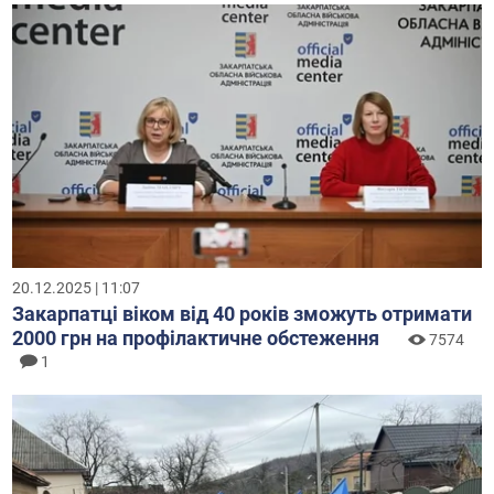
20.12.2025 | 10:05
У Мукачеві затримали 34-річного чоловіка, який
відкрив стрілянину в багатоповерхівці (ФОТО)
7054
6