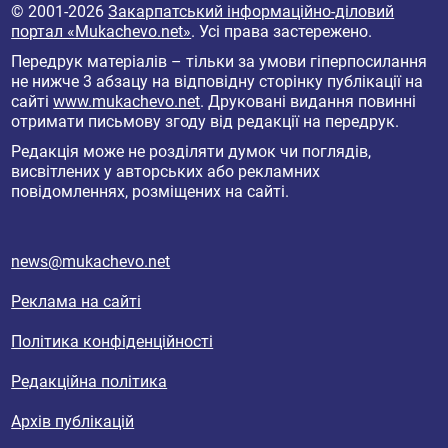
20.12.2025 | 09:00
На Мукачівщині попрощалися з померлим воїном
Іллею Добошом
4449
1