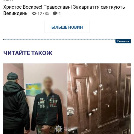
10:15
За минулу добу ЗСУ знищили 860 осіб особового
складу росіян
4852
3
09:21
Уряд може внести зміни до правил перетину кордону
після вступу в дію закону про мобілізацію.
19011
08:33
Перша ліга: ФК "Хуст" здобув дві перемоги за тиждень
6146
08:11
Христос Воскрес! Православні Закарпаття святкують
Великдень
12785
4
БІЛЬШЕ НОВИН