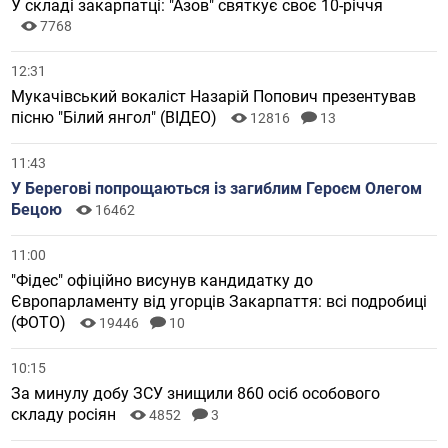
У складі закарпатці: "Азов" святкує своє 10-річчя
7768
12:31
Мукачівський вокаліст Назарій Попович презентував
пісню "Білий янгол" (ВІДЕО)
12816
13
11:43
У Берегові попрощаються із загиблим Героєм Олегом
Бецою
16462
11:00
"Фідес" офіційно висунув кандидатку до
Європарламенту від угорців Закарпаття: всі подробиці
(ФОТО)
19446
10
10:15
За минулу добу ЗСУ знищили 860 осіб особового
складу росіян
4852
3