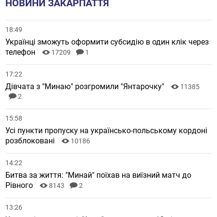
НОВИНИ ЗАКАРПАТТЯ
18:49
Українці зможуть оформити субсидію в один клік через
телефон
17209
1
17:22
Дівчата з "Минаю" розгромили "Янтарочку"
11385
2
15:58
Усі пункти пропуску на українсько-польському кордоні
розблоковані
10186
14:22
Битва за життя: "Минай" поїхав на виїзний матч до
Рівного
8143
2
13:26