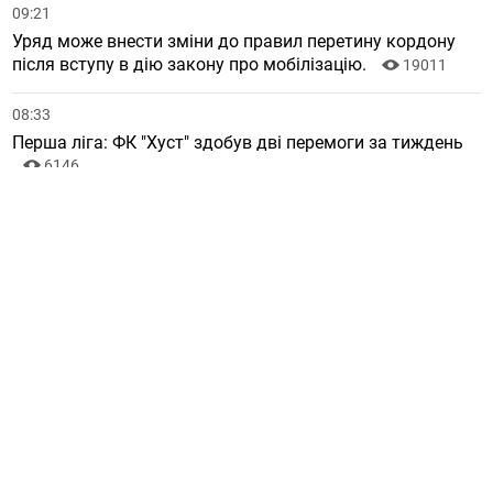
09:21
Уряд може внести зміни до правил перетину кордону
після вступу в дію закону про мобілізацію.
19011
08:33
Перша ліга: ФК "Хуст" здобув дві перемоги за тиждень
6146
08:11
Христос Воскрес! Православні Закарпаття святкують
Великдень
12786
4
БІЛЬШЕ НОВИН