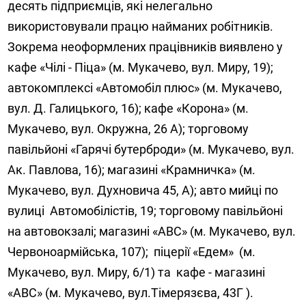
десять підприємців, які нелегально
використовували працю найманих робітників.
Зокрема неоформлених працівників виявлено у
кафе «Чілі - Піца» (м. Мукачево, вул. Миру, 19);
автокомплексі «Автомобіл плюс» (м. Мукачево,
вул. Д. Галицького, 16); кафе «Корона» (м.
Мукачево, вул. Окружна, 26 А); торговому
павільйоні «Гарячі бутерброди» (м. Мукачево, вул.
Ак. Павлова, 16); магазині «Крамничка» (м.
Мукачево, вул. Духновича 45, А); авто мийці по
вулиці Автомобілістів, 19; торговому павільйоні
на автовокзалі; магазині «АВС» (м. Мукачево, вул.
Червоноармійська, 107); піцерії «Едем» (м.
Мукачево, вул. Миру, 6/1) та кафе - магазині
«АВС» (м. Мукачево, вул.Тімерязєва, 43Г ).