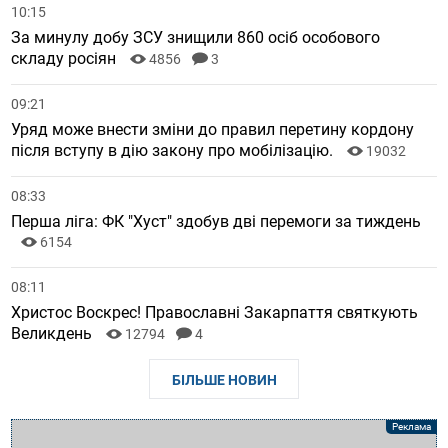
10:15
За минулу добу ЗСУ знищили 860 осіб особового
складу росіян
4856
3
09:21
Уряд може внести зміни до правил перетину кордону
після вступу в дію закону про мобілізацію.
19032
08:33
Перша ліга: ФК "Хуст" здобув дві перемоги за тиждень
6154
08:11
Христос Воскрес! Православні Закарпаття святкують
Великдень
12794
4
БІЛЬШЕ НОВИН