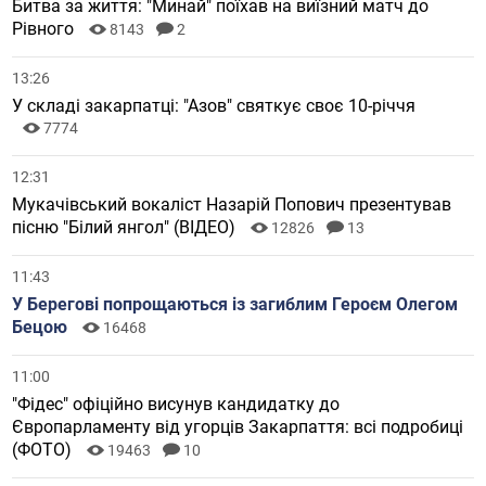
Битва за життя: "Минай" поїхав на виїзний матч до
Рівного
8143
2
13:26
У складі закарпатці: "Азов" святкує своє 10-річчя
7774
12:31
Мукачівський вокаліст Назарій Попович презентував
пісню "Білий янгол" (ВІДЕО)
12826
13
11:43
У Берегові попрощаються із загиблим Героєм Олегом
Бецою
16468
11:00
"Фідес" офіційно висунув кандидатку до
Європарламенту від угорців Закарпаття: всі подробиці
(ФОТО)
19463
10