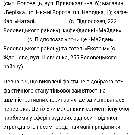
(смт. Воловець, вул. Привокзальна, 6); магазині
«Берізка» (с. Нижні Ворота, пл. Народна, 1); кафе-
барі «Наталі» (с. Підполоззя, 223
Воловецького району); кафе-їдальні «Майдан»
(с. Підполоззя урочище «Майдан»
Воловецького району) та готелі «Екстрім» (с.
Жденієво, вул. Шевченка, 255 Воловецького
району).
Певна річ, що виявлені факти не відображають
фактичного стану тіньової зайнятості на
адміністративних територіях, де здійснювалась
перевірка. Це тільки маленький сегмент існуючої
проблеми у сфері трудових відносин, від якої
страждають насамперед наймані працівники і