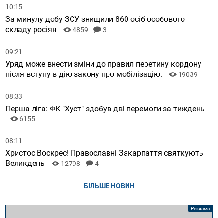
10:15
За минулу добу ЗСУ знищили 860 осіб особового
складу росіян
4859
3
09:21
Уряд може внести зміни до правил перетину кордону
після вступу в дію закону про мобілізацію.
19039
08:33
Перша ліга: ФК "Хуст" здобув дві перемоги за тиждень
6155
08:11
Христос Воскрес! Православні Закарпаття святкують
Великдень
12798
4
БІЛЬШЕ НОВИН