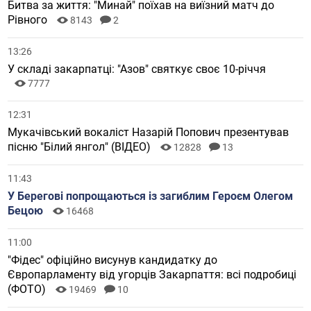
Битва за життя: "Минай" поїхав на виїзний матч до
Рівного
8143
2
13:26
У складі закарпатці: "Азов" святкує своє 10-річчя
7777
12:31
Мукачівський вокаліст Назарій Попович презентував
пісню "Білий янгол" (ВІДЕО)
12828
13
11:43
У Берегові попрощаються із загиблим Героєм Олегом
Бецою
16468
11:00
"Фідес" офіційно висунув кандидатку до
Європарламенту від угорців Закарпаття: всі подробиці
(ФОТО)
19469
10