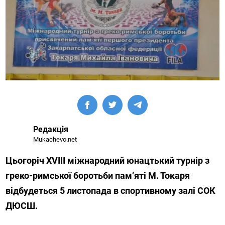
Редакція
Mukachevo.net
Цьогоріч XVIII міжнародний юнацтький турнір з
греко-римської боротьби пам’яті М. Токаря
відбудеться 5 листопада в спортивному залі СОК
ДЮСШ.