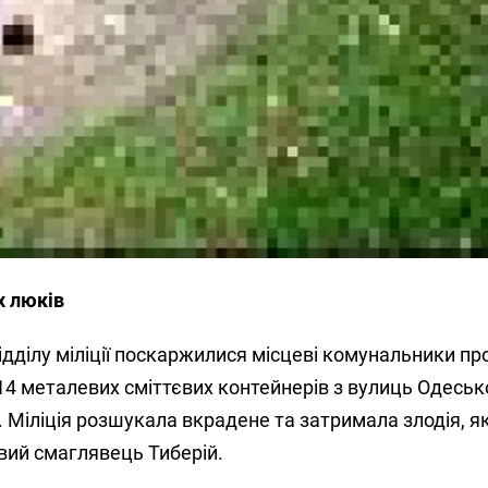
х люків
дділу міліції поскаржилися місцеві комунальники про
 14 металевих сміттєвих контейнерів з вулиць Одесько
 Міліція розшукала вкрадене та затримала злодія, я
вий смаглявець Тиберій.