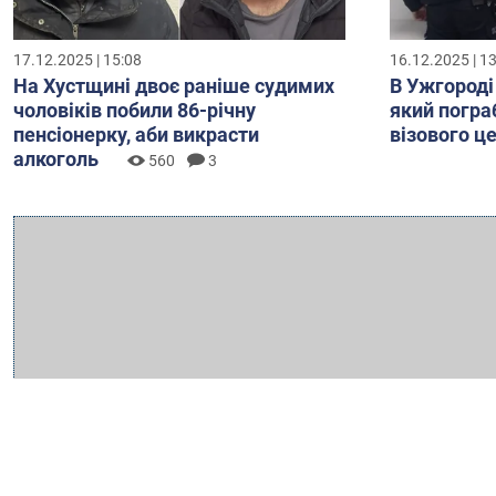
17.12.2025 | 15:08
16.12.2025 | 1
На Хустщині двоє раніше судимих
В Ужгороді
чоловіків побили 86-річну
який погра
пенсіонерку, аби викрасти
візового ц
алкоголь
560
3