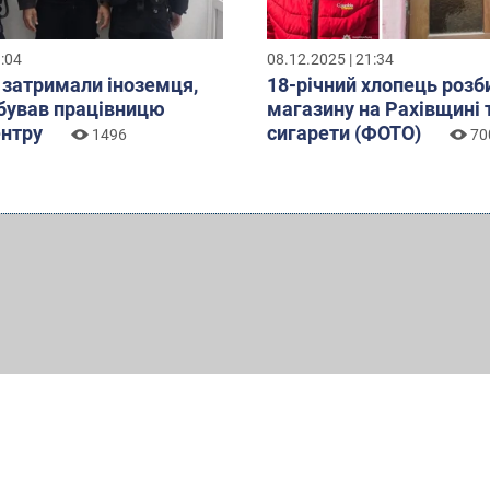
3:04
08.12.2025 | 21:34
 затримали іноземця,
18-річний хлопець розб
бував працівницю
магазину на Рахівщині 
ентру
сигарети (ФОТО)
1496
70