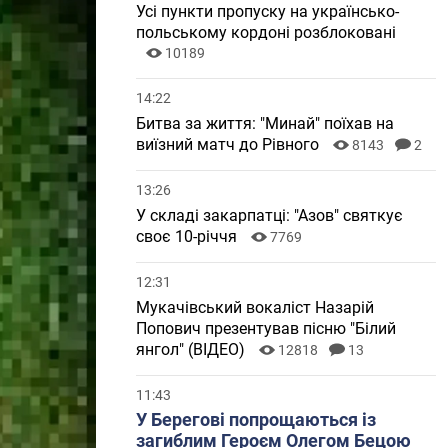
Усі пункти пропуску на українсько-
польському кордоні розблоковані
10189
14:22
Битва за життя: "Минай" поїхав на
виїзний матч до Рівного
8143
2
13:26
У складі закарпатці: "Азов" святкує
своє 10-річчя
7769
12:31
Мукачівський вокаліст Назарій
Попович презентував пісню "Білий
янгол" (ВІДЕО)
12818
13
11:43
У Берегові попрощаються із
загиблим Героєм Олегом Бецою