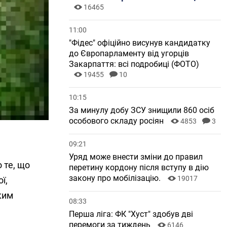
16465
11:00
"Фідес" офіційно висунув кандидатку
до Європарламенту від угорців
Закарпаття: всі подробиці (ФОТО)
19455
10
10:15
За минулу добу ЗСУ знищили 860 осіб
особового складу росіян
4853
3
09:21
Уряд може внести зміни до правил
 те, що
перетину кордону після вступу в дію
закону про мобілізацію.
19017
ї,
ким
08:33
Перша ліга: ФК "Хуст" здобув дві
перемоги за тиждень
6146