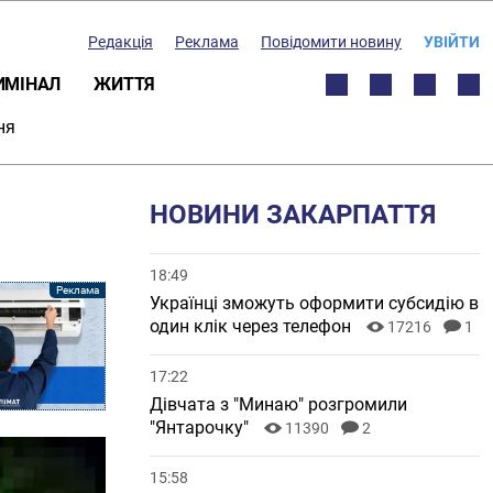
Редакція
Реклама
Повідомити новину
УВІЙТИ
ИМІНАЛ
ЖИТТЯ
ня
НОВИНИ ЗАКАРПАТТЯ
18:49
Українці зможуть оформити субсидію в
один клік через телефон
17216
1
17:22
Дівчата з "Минаю" розгромили
"Янтарочку"
11390
2
15:58