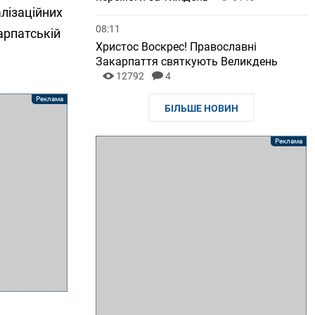
алізаційних
08:11
арпатській
Христос Воскрес! Православні
Закарпаття святкують Великдень
12792
4
БІЛЬШЕ НОВИН