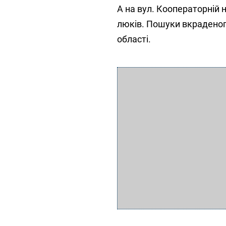
А на вул. Кооператорній 
люків. Пошуки вкраденог
області.