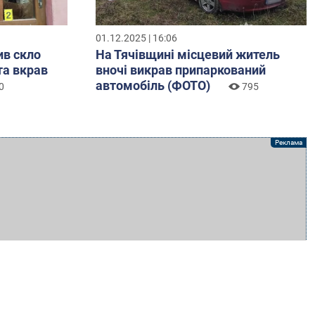
01.12.2025 | 16:06
ив скло
На Тячівщині місцевий житель
та вкрав
вночі викрав припаркований
автомобіль (ФОТО)
0
795