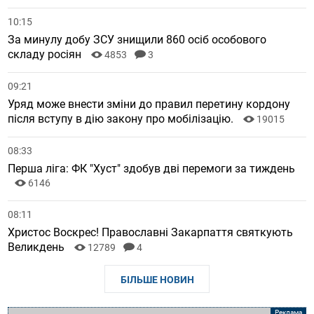
10:15
За минулу добу ЗСУ знищили 860 осіб особового
складу росіян
4853
3
09:21
Уряд може внести зміни до правил перетину кордону
після вступу в дію закону про мобілізацію.
19015
08:33
Перша ліга: ФК "Хуст" здобув дві перемоги за тиждень
6146
08:11
Христос Воскрес! Православні Закарпаття святкують
Великдень
12789
4
БІЛЬШЕ НОВИН