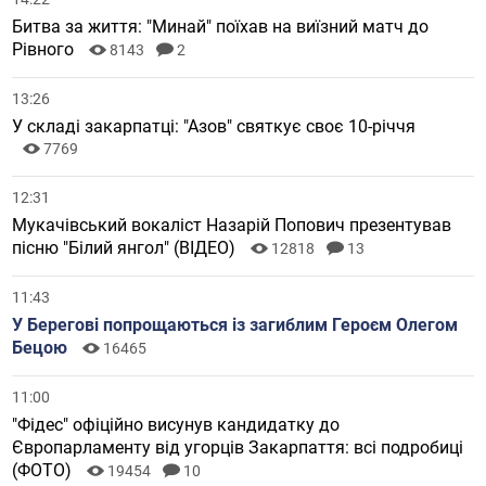
Битва за життя: "Минай" поїхав на виїзний матч до
Рівного
8143
2
13:26
У складі закарпатці: "Азов" святкує своє 10-річчя
7769
12:31
Мукачівський вокаліст Назарій Попович презентував
пісню "Білий янгол" (ВІДЕО)
12818
13
11:43
У Берегові попрощаються із загиблим Героєм Олегом
Бецою
16465
11:00
"Фідес" офіційно висунув кандидатку до
Європарламенту від угорців Закарпаття: всі подробиці
(ФОТО)
19454
10