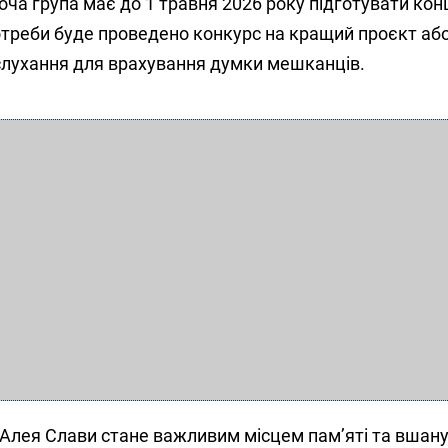
оча група має до 1 травня 2026 року підготувати ко
отреби буде проведено конкурс на кращий проєкт аб
 слухання для врахування думки мешканців.
 Алея Слави стане важливим місцем пам’яті та вшан