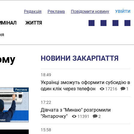
Редакція
Реклама
Повідомити новину
УВІЙТИ
ИМІНАЛ
ЖИТТЯ
ня
ому
НОВИНИ ЗАКАРПАТТЯ
18:49
Українці зможуть оформити субсидію в
один клік через телефон
17216
1
17:22
Дівчата з "Минаю" розгромили
"Янтарочку"
11391
2
15:58