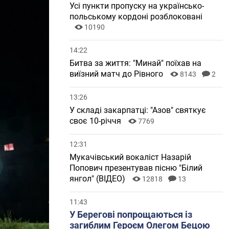
Усі пункти пропуску на українсько-
польському кордоні розблоковані
10190
14:22
Битва за життя: "Минай" поїхав на
виїзний матч до Рівного
8143
2
13:26
У складі закарпатці: "Азов" святкує
своє 10-річчя
7769
12:31
Мукачівський вокаліст Назарій
Попович презентував пісню "Білий
янгол" (ВІДЕО)
12818
13
11:43
У Берегові попрощаються із
загиблим Героєм Олегом Бецою