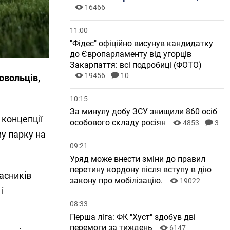
16466
11:00
"Фідес" офіційно висунув кандидатку
до Європарламенту від угорців
Закарпаття: всі подробиці (ФОТО)
19456
10
овольців,
10:15
За минулу добу ЗСУ знищили 860 осіб
 концепції
особового складу росіян
4853
3
у парку на
09:21
Уряд може внести зміни до правил
перетину кордону після вступу в дію
асників
закону про мобілізацію.
19022
і
08:33
Перша ліга: ФК "Хуст" здобув дві
перемоги за тиждень
6147