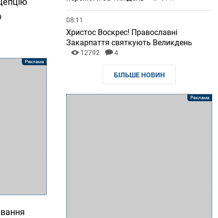
нцепцію
о
08:11
Христос Воскрес! Православні
Закарпаття святкують Великдень
12792
4
БІЛЬШЕ НОВИН
ування