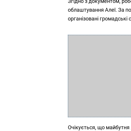
Згідно з документом, роб
облаштування Алеї. За п
організовані громадські
Очікується, що майбутня