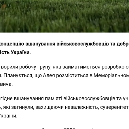
концепцію вшанування військовослужбовців та добр
ість України.
творили робочу групу, яка займатиметься розробкою
. Планується, що Алея розміститься в Меморіальном
вича.
 гідне вшанування пам’яті військовослужбовців та уч
які загинули, захищаючи незалежність, суверенітет 
України.