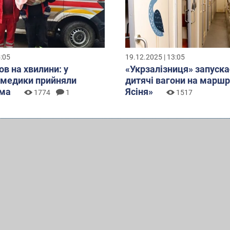
5:05
19.12.2025 | 13:05
ов на хвилини: у
«Укрзалізниця» запуска
 медики прийняли
дитячі вагони на маршр
ома
Ясіня»
1774
1
1517