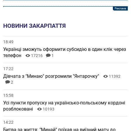
НОВИНИ ЗАКАРПАТТЯ
18:49
Українці зможуть оформити субсидію в один клік через
телефон
17216
1
17:22
Дівчата з "Минаю" розгромили "Янтарочку"
11392
2
15:58
Усі пункти пропуску на українсько-польському кордоні
розблоковані
10193
14:22
Битва за життя: "Минай" поїхав на виїзний матч до