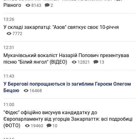
Рівного
8143
2
13:26
У складі закарпатці: "Азов" святкує своє 10-річчя
7772
12:31
Мукачівський вокаліст Назарій Попович презентував
пісню "Білий янгол" (ВІДЕО)
12821
13
11:43
У Берегові попрощаються із загиблим Героєм Олегом
Бецою
16468
11:00
"Фідес" офіційно висунув кандидатку до
Європарламенту від угорців Закарпаття: всі подробиці
(ФОТО)
19460
10