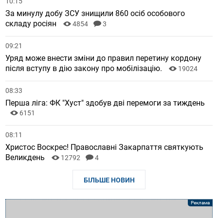
10:15
За минулу добу ЗСУ знищили 860 осіб особового
складу росіян
4854
3
09:21
Уряд може внести зміни до правил перетину кордону
після вступу в дію закону про мобілізацію.
19024
08:33
Перша ліга: ФК "Хуст" здобув дві перемоги за тиждень
6151
08:11
Христос Воскрес! Православні Закарпаття святкують
Великдень
12792
4
БІЛЬШЕ НОВИН