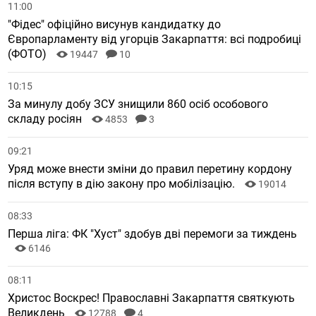
11:00
"Фідес" офіційно висунув кандидатку до
Європарламенту від угорців Закарпаття: всі подробиці
(ФОТО)
19447
10
10:15
За минулу добу ЗСУ знищили 860 осіб особового
складу росіян
4853
3
09:21
Уряд може внести зміни до правил перетину кордону
після вступу в дію закону про мобілізацію.
19014
08:33
Перша ліга: ФК "Хуст" здобув дві перемоги за тиждень
6146
08:11
Христос Воскрес! Православні Закарпаття святкують
Великдень
12788
4