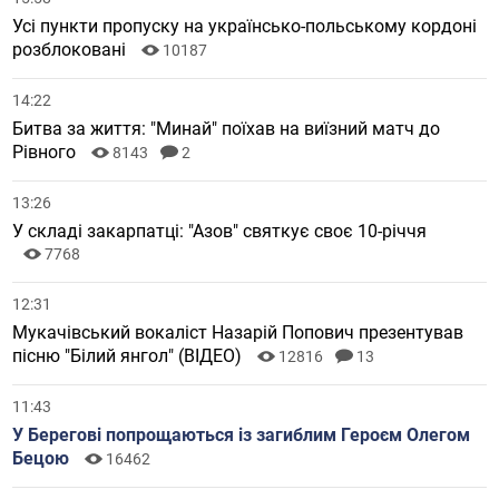
Усі пункти пропуску на українсько-польському кордоні
розблоковані
10187
14:22
Битва за життя: "Минай" поїхав на виїзний матч до
Рівного
8143
2
13:26
У складі закарпатці: "Азов" святкує своє 10-річчя
7768
12:31
Мукачівський вокаліст Назарій Попович презентував
пісню "Білий янгол" (ВІДЕО)
12816
13
11:43
У Берегові попрощаються із загиблим Героєм Олегом
Бецою
16462