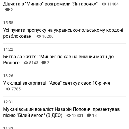
Дівчата з "Минаю" розгромили "Янтарочку"
11404
2
15:58
Усі пункти пропуску на українсько-польському кордоні
розблоковані
10206
14:22
Битва за життя: "Минай" поїхав на виїзний матч до
Рівного
8143
2
13:26
У складі закарпатці: "Азов" святкує своє 10-річчя
7785
12:31
Мукачівський вокаліст Назарій Попович презентував
пісню "Білий янгол" (ВІДЕО)
12831
13
11:43