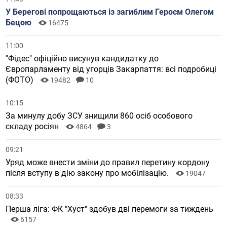
У Берегові попрощаються із загиблим Героєм Олегом
Бецою
16475
11:00
"Фідес" офіційно висунув кандидатку до
Європарламенту від угорців Закарпаття: всі подробиці
(ФОТО)
19482
10
10:15
За минулу добу ЗСУ знищили 860 осіб особового
складу росіян
4864
3
09:21
Уряд може внести зміни до правил перетину кордону
після вступу в дію закону про мобілізацію.
19047
08:33
Перша ліга: ФК "Хуст" здобув дві перемоги за тиждень
6157