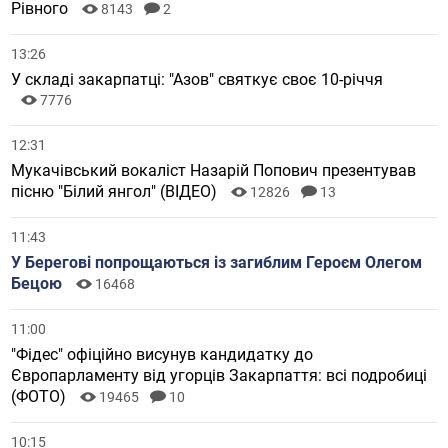
Рівного
8143
2
13:26
У складі закарпатці: "Азов" святкує своє 10-річчя
7776
12:31
Мукачівський вокаліст Назарій Попович презентував
пісню "Білий янгол" (ВІДЕО)
12826
13
11:43
У Берегові попрощаються із загиблим Героєм Олегом
Бецою
16468
11:00
"Фідес" офіційно висунув кандидатку до
Європарламенту від угорців Закарпаття: всі подробиці
(ФОТО)
19465
10
10:15