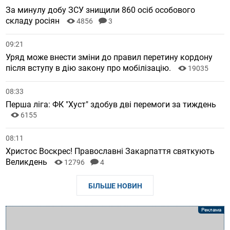
За минулу добу ЗСУ знищили 860 осіб особового
складу росіян
4856
3
09:21
Уряд може внести зміни до правил перетину кордону
після вступу в дію закону про мобілізацію.
19035
08:33
Перша ліга: ФК "Хуст" здобув дві перемоги за тиждень
6155
08:11
Христос Воскрес! Православні Закарпаття святкують
Великдень
12796
4
БІЛЬШЕ НОВИН