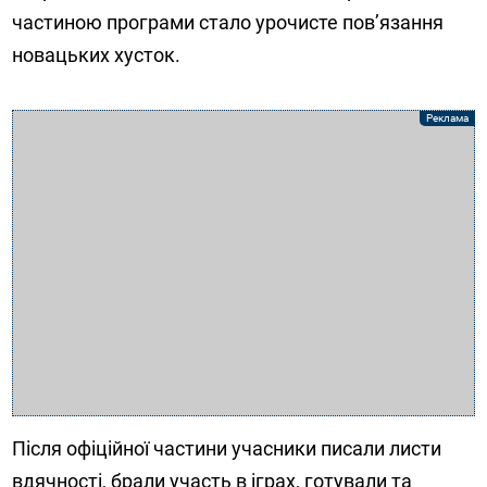
частиною програми стало урочисте пов’язання
новацьких хусток.
Після офіційної частини учасники писали листи
вдячності, брали участь в іграх, готували та