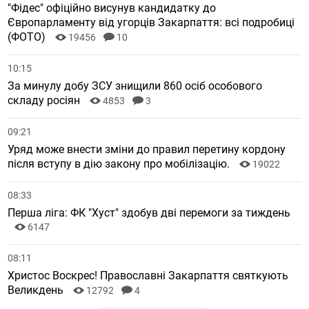
"Фідес" офіційно висунув кандидатку до
Європарламенту від угорців Закарпаття: всі подробиці
(ФОТО)
19456
10
10:15
За минулу добу ЗСУ знищили 860 осіб особового
складу росіян
4853
3
09:21
Уряд може внести зміни до правил перетину кордону
після вступу в дію закону про мобілізацію.
19022
08:33
Перша ліга: ФК "Хуст" здобув дві перемоги за тиждень
6147
08:11
Христос Воскрес! Православні Закарпаття святкують
Великдень
12792
4