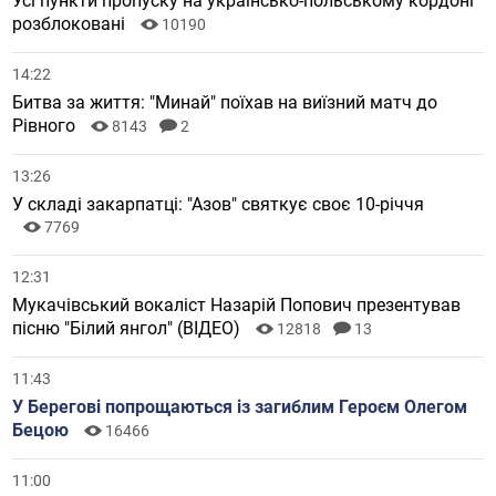
Усі пункти пропуску на українсько-польському кордоні
розблоковані
10190
14:22
Битва за життя: "Минай" поїхав на виїзний матч до
Рівного
8143
2
13:26
У складі закарпатці: "Азов" святкує своє 10-річчя
7769
12:31
Мукачівський вокаліст Назарій Попович презентував
пісню "Білий янгол" (ВІДЕО)
12818
13
11:43
У Берегові попрощаються із загиблим Героєм Олегом
Бецою
16466
11:00