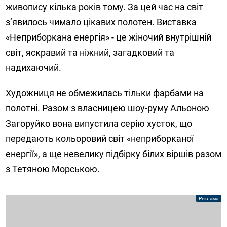
живопису кілька років тому. За цей час на світ
з’явилось чимало цікавих полотен. Виставка
«Неприборкана енергія» - це жіночий внутрішній
світ, яскравий та ніжний, загадковий та
надихаючий.
Художниця не обмежилась тільки фарбами на
полотні. Разом з власницею шоу-руму Альоною
Загоруйко вона випустила серію хусток, що
передають кольоровий світ «неприборканої
енергії», а ще невелику підбірку білих віршів разом
з Тетяною Морською.