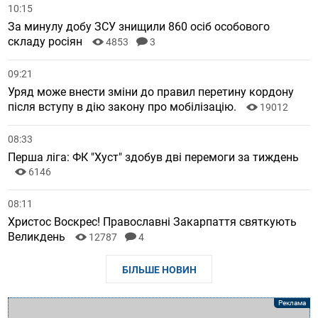
10:15
За минулу добу ЗСУ знищили 860 осіб особового
складу росіян
4853
3
09:21
Уряд може внести зміни до правил перетину кордону
після вступу в дію закону про мобілізацію.
19012
08:33
Перша ліга: ФК "Хуст" здобув дві перемоги за тиждень
6146
08:11
Христос Воскрес! Православні Закарпаття святкують
Великдень
12787
4
БІЛЬШЕ НОВИН