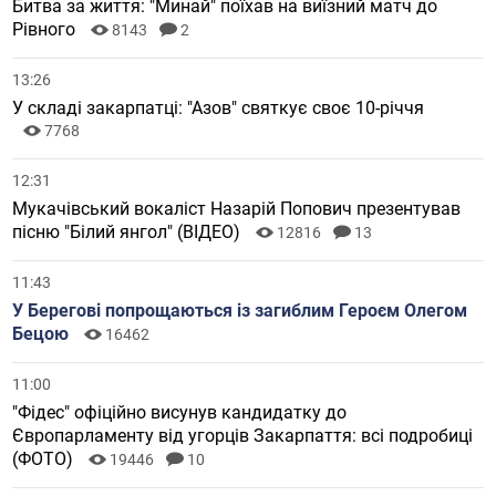
Битва за життя: "Минай" поїхав на виїзний матч до
Рівного
8143
2
13:26
У складі закарпатці: "Азов" святкує своє 10-річчя
7768
12:31
Мукачівський вокаліст Назарій Попович презентував
пісню "Білий янгол" (ВІДЕО)
12816
13
11:43
У Берегові попрощаються із загиблим Героєм Олегом
Бецою
16462
11:00
"Фідес" офіційно висунув кандидатку до
Європарламенту від угорців Закарпаття: всі подробиці
(ФОТО)
19446
10