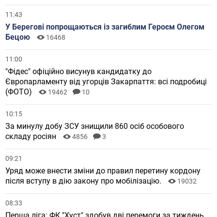
11:43
У Берегові попрощаються із загиблим Героєм Олегом
Бецою
16468
11:00
"Фідес" офіційно висунув кандидатку до
Європарламенту від угорців Закарпаття: всі подробиці
(ФОТО)
19462
10
10:15
За минулу добу ЗСУ знищили 860 осіб особового
складу росіян
4856
3
09:21
Уряд може внести зміни до правил перетину кордону
після вступу в дію закону про мобілізацію.
19032
08:33
Перша ліга: ФК "Хуст" здобув дві перемоги за тиждень