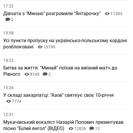
17:22
Дівчата з "Минаю" розгромили "Янтарочку"
11393
2
15:58
Усі пункти пропуску на українсько-польському кордоні
розблоковані
10199
14:22
Битва за життя: "Минай" поїхав на виїзний матч до
Рівного
8143
2
13:26
У складі закарпатці: "Азов" святкує своє 10-річчя
7774
12:31
Мукачівський вокаліст Назарій Попович презентував
пісню "Білий янгол" (ВІДЕО)
12826
13