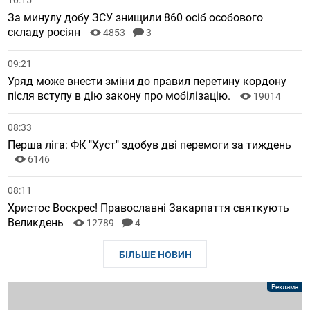
За минулу добу ЗСУ знищили 860 осіб особового
складу росіян
4853
3
09:21
Уряд може внести зміни до правил перетину кордону
після вступу в дію закону про мобілізацію.
19014
08:33
Перша ліга: ФК "Хуст" здобув дві перемоги за тиждень
6146
08:11
Христос Воскрес! Православні Закарпаття святкують
Великдень
12789
4
БІЛЬШЕ НОВИН