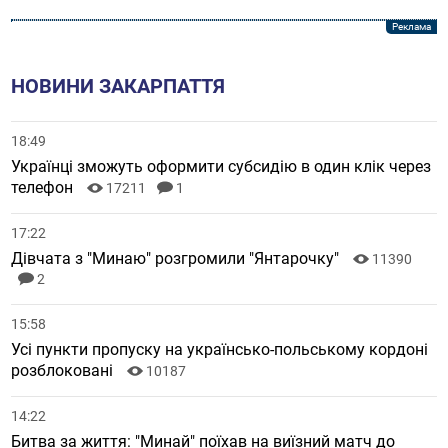
НОВИНИ ЗАКАРПАТТЯ
18:49
Українці зможуть оформити субсидію в один клік через
телефон
17211
1
17:22
Дівчата з "Минаю" розгромили "Янтарочку"
11390
2
15:58
Усі пункти пропуску на українсько-польському кордоні
розблоковані
10187
14:22
Битва за життя: "Минай" поїхав на виїзний матч до