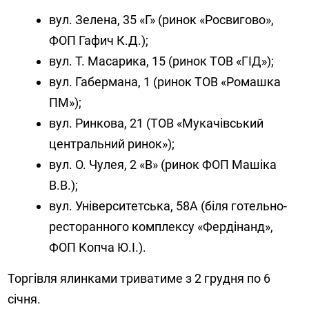
вул. Зелена, 35 «Г» (ринок «Росвигово»,
ФОП Гафич К.Д.);
вул. Т. Масарика, 15 (ринок ТОВ «ГІД»);
вул. Габермана, 1 (ринок ТОВ «Ромашка
ПМ»);
вул. Ринкова, 21 (ТОВ «Мукачівський
центральний ринок»);
вул. О. Чулея, 2 «В» (ринок ФОП Машіка
В.В.);
вул. Університетська, 58А (біля готельно-
ресторанного комплексу «Фердінанд»,
ФОП Копча Ю.І.).
Торгівля ялинками триватиме з 2 грудня по 6
січня.