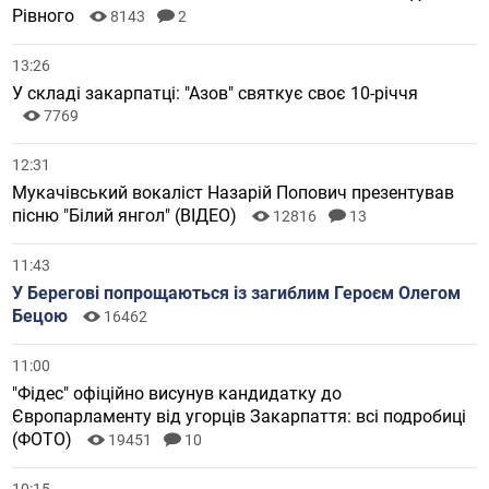
Рівного
8143
2
13:26
У складі закарпатці: "Азов" святкує своє 10-річчя
7769
12:31
Мукачівський вокаліст Назарій Попович презентував
пісню "Білий янгол" (ВІДЕО)
12816
13
11:43
У Берегові попрощаються із загиблим Героєм Олегом
Бецою
16462
11:00
"Фідес" офіційно висунув кандидатку до
Європарламенту від угорців Закарпаття: всі подробиці
(ФОТО)
19451
10
10:15