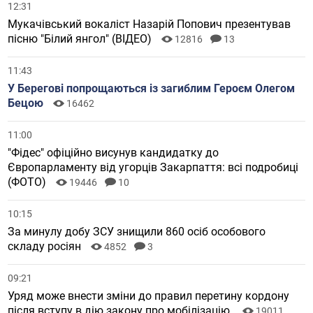
12:31
Мукачівський вокаліст Назарій Попович презентував
пісню "Білий янгол" (ВІДЕО)
12816
13
11:43
У Берегові попрощаються із загиблим Героєм Олегом
Бецою
16462
11:00
"Фідес" офіційно висунув кандидатку до
Європарламенту від угорців Закарпаття: всі подробиці
(ФОТО)
19446
10
10:15
За минулу добу ЗСУ знищили 860 осіб особового
складу росіян
4852
3
09:21
Уряд може внести зміни до правил перетину кордону
після вступу в дію закону про мобілізацію.
19011