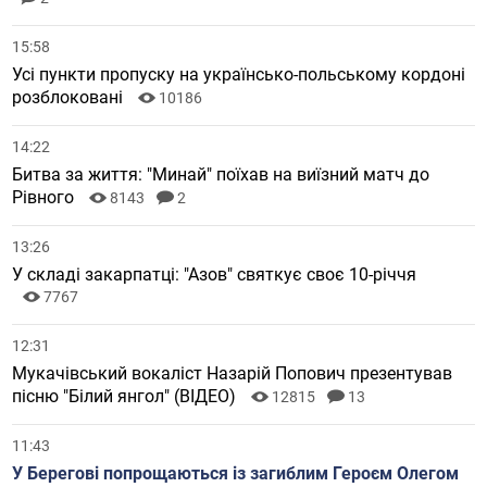
15:58
Усі пункти пропуску на українсько-польському кордоні
розблоковані
10186
14:22
Битва за життя: "Минай" поїхав на виїзний матч до
Рівного
8143
2
13:26
У складі закарпатці: "Азов" святкує своє 10-річчя
7767
12:31
Мукачівський вокаліст Назарій Попович презентував
пісню "Білий янгол" (ВІДЕО)
12815
13
11:43
У Берегові попрощаються із загиблим Героєм Олегом