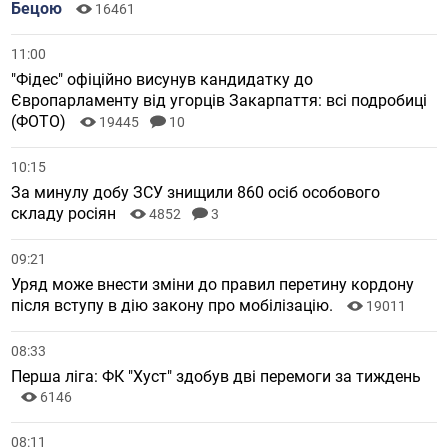
Бецою
16461
11:00
"Фідес" офіційно висунув кандидатку до
Європарламенту від угорців Закарпаття: всі подробиці
(ФОТО)
19445
10
10:15
За минулу добу ЗСУ знищили 860 осіб особового
складу росіян
4852
3
09:21
Уряд може внести зміни до правил перетину кордону
після вступу в дію закону про мобілізацію.
19011
08:33
Перша ліга: ФК "Хуст" здобув дві перемоги за тиждень
6146
08:11