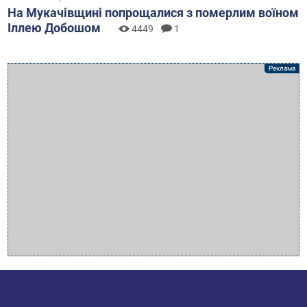
На Мукачівщині попрощалися з померлим воїном
Іллею Добошом
4449
1