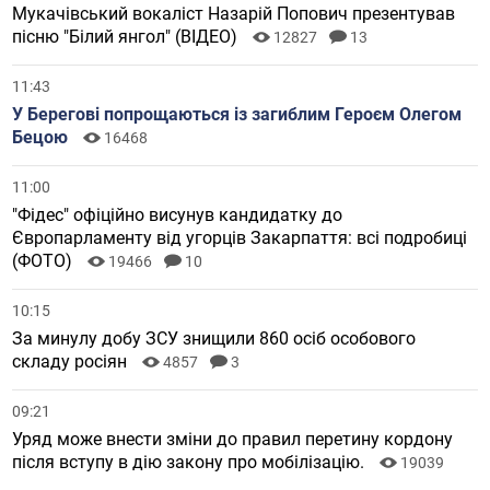
Мукачівський вокаліст Назарій Попович презентував
пісню "Білий янгол" (ВІДЕО)
12827
13
11:43
У Берегові попрощаються із загиблим Героєм Олегом
Бецою
16468
11:00
"Фідес" офіційно висунув кандидатку до
Європарламенту від угорців Закарпаття: всі подробиці
(ФОТО)
19466
10
10:15
За минулу добу ЗСУ знищили 860 осіб особового
складу росіян
4857
3
09:21
Уряд може внести зміни до правил перетину кордону
після вступу в дію закону про мобілізацію.
19039