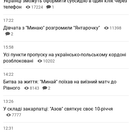
Українці зможуть оформити субсидію в один клік через
телефон
17224
1
17:22
Дівчата з "Минаю" розгромили "Янтарочку"
11398
2
15:58
Усі пункти пропуску на українсько-польському кордоні
розблоковані
10202
14:22
Битва за життя: "Минай" поїхав на виїзний матч до
Рівного
8143
2
13:26
У складі закарпатці: "Азов" святкує своє 10-річчя
7777
12:31