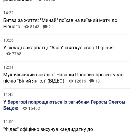
14:22
Битва за життя: "Минай" поїхав на виїзний матч до
Рівного
8143
2
13:26
У складі закарпатці: "Азов" святкує своє 10-річчя
7768
12:31
Мукачівський вокаліст Назарій Попович презентував
пісню "Білий янгол" (ВІДЕО)
12816
13
11:43
У Берегові попрощаються із загиблим Героєм Олегом
Бецою
16462
11:00
"Фідес" офіційно висунув кандидатку до