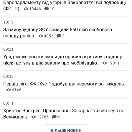
Європарламенту від угорців Закарпаття: всі подробиці
(ФОТО)
19446
10
10:15
За минулу добу ЗСУ знищили 860 осіб особового
складу росіян
4853
3
09:21
Уряд може внести зміни до правил перетину кордону
після вступу в дію закону про мобілізацію.
19011
08:33
Перша ліга: ФК "Хуст" здобув дві перемоги за тиждень
6146
08:11
Христос Воскрес! Православні Закарпаття святкують
Великдень
12786
4
БІЛЬШЕ НОВИН