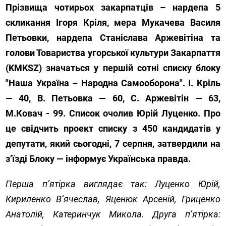
Прізвища чотирьох закарпатців – нардепа 5
скликання Ігоря Кріля, мера Мукачева Василя
Петьовки, нардепа Станіслава Аржевітіна та
голови Товариства угорської культури Закарпаття
(KMKSZ) значаться у першій сотні списку блоку
"Наша Україна – Народна Самооборона". І. Кріль
— 40, В. Петьовка — 60, С. Аржевітін — 63,
М.Ковач - 99. Список очолив Юрій Луценко. Про
це свідчить проект списку з 450 кандидатів у
депутати, який сьогодні, 7 серпня, затвердили на
з’їзді Блоку — інформує Українська правда.
Перша п’ятірка виглядає так: Луценко Юрій,
Кириленко В’ячеслав, Яценюк Арсеній, Гриценко
Анатолій, Катеринчук Микола. Друга п’ятірка: