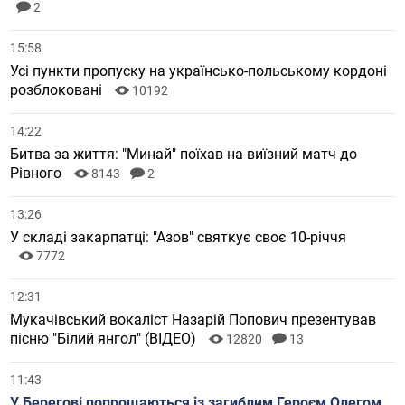
2
15:58
Усі пункти пропуску на українсько-польському кордоні
розблоковані
10192
14:22
Битва за життя: "Минай" поїхав на виїзний матч до
Рівного
8143
2
13:26
У складі закарпатці: "Азов" святкує своє 10-річчя
7772
12:31
Мукачівський вокаліст Назарій Попович презентував
пісню "Білий янгол" (ВІДЕО)
12820
13
11:43
У Берегові попрощаються із загиблим Героєм Олегом