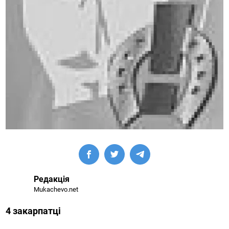
Редакція
Mukachevo.net
4 закарпатці