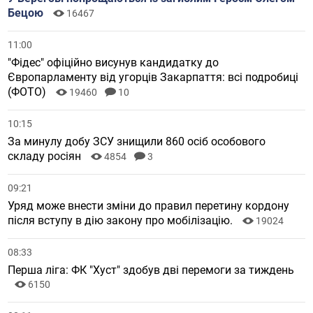
Бецою
16467
11:00
"Фідес" офіційно висунув кандидатку до
Європарламенту від угорців Закарпаття: всі подробиці
(ФОТО)
19460
10
10:15
За минулу добу ЗСУ знищили 860 осіб особового
складу росіян
4854
3
09:21
Уряд може внести зміни до правил перетину кордону
після вступу в дію закону про мобілізацію.
19024
08:33
Перша ліга: ФК "Хуст" здобув дві перемоги за тиждень
6150