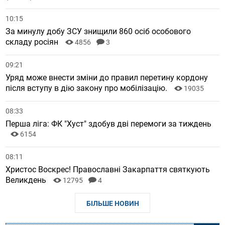
10:15
За минулу добу ЗСУ знищили 860 осіб особового
складу росіян
4856
3
09:21
Уряд може внести зміни до правил перетину кордону
після вступу в дію закону про мобілізацію.
19035
08:33
Перша ліга: ФК "Хуст" здобув дві перемоги за тиждень
6154
08:11
Христос Воскрес! Православні Закарпаття святкують
Великдень
12795
4
БІЛЬШЕ НОВИН