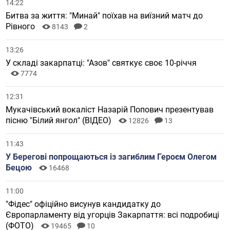
14:22
Битва за життя: "Минай" поїхав на виїзний матч до
Рівного
8143
2
13:26
У складі закарпатці: "Азов" святкує своє 10-річчя
7774
12:31
Мукачівський вокаліст Назарій Попович презентував
пісню "Білий янгол" (ВІДЕО)
12826
13
11:43
У Берегові попрощаються із загиблим Героєм Олегом
Бецою
16468
11:00
"Фідес" офіційно висунув кандидатку до
Європарламенту від угорців Закарпаття: всі подробиці
(ФОТО)
19465
10