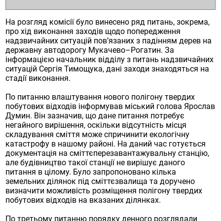
На розгляд комісії було винесено ряд питань, зокрема,
про хід виконання заходів щодо попередження
надзвичайних ситуацій пов’язаних з падінням дерев на
державну автодорогу Мукачево–Рогатин. За
інформацією начальник відділу з питань надзвичайних
ситуацій Сергія Тимощука, дані заходи знаходяться на
стадії виконання.
По питанню влаштування нового полігону твердих
побутових відходів інформував міський голова Ярослав
Думин. Він зазначив, що дане питання потребує
негайного вирішення, оскільки відсутність місця
складування сміття може спричинити екологічну
катастрофу в нашому районі. На даний час готується
документація на сміттєперезавантажувальну станцію,
але будівництво такої станції не вирішує даного
питання в цілому. Було запропоновано кілька
земельних ділянок під сміттєзвалища та доручено
визначити можливість розміщення полігону твердих
побутових відходів на вказаних ділянках.
По третьому питанню порядку денного розглядали