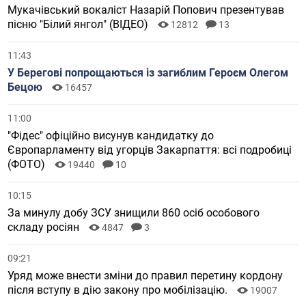
Мукачівський вокаліст Назарій Попович презентував
пісню "Білий янгол" (ВІДЕО)
12812
13
11:43
У Берегові попрощаються із загиблим Героєм Олегом
Бецою
16457
11:00
"Фідес" офіційно висунув кандидатку до
Європарламенту від угорців Закарпаття: всі подробиці
(ФОТО)
19440
10
10:15
За минулу добу ЗСУ знищили 860 осіб особового
складу росіян
4847
3
09:21
Уряд може внести зміни до правил перетину кордону
після вступу в дію закону про мобілізацію.
19007