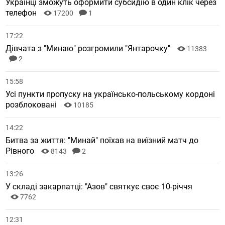
Українці зможуть оформити субсидію в один клік через
телефон
17200
1
17:22
Дівчата з "Минаю" розгромили "Янтарочку"
11383
2
15:58
Усі пункти пропуску на українсько-польському кордоні
розблоковані
10185
14:22
Битва за життя: "Минай" поїхав на виїзний матч до
Рівного
8143
2
13:26
У складі закарпатці: "Азов" святкує своє 10-річчя
7762
12:31