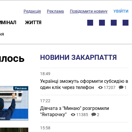
Редакція
Реклама
Повідомити новину
УВІЙТИ
ИМІНАЛ
ЖИТТЯ
ня
илось
НОВИНИ ЗАКАРПАТТЯ
18:49
Українці зможуть оформити субсидію в
один клік через телефон
17207
1
17:22
Дівчата з "Минаю" розгромили
"Янтарочку"
11385
2
15:58