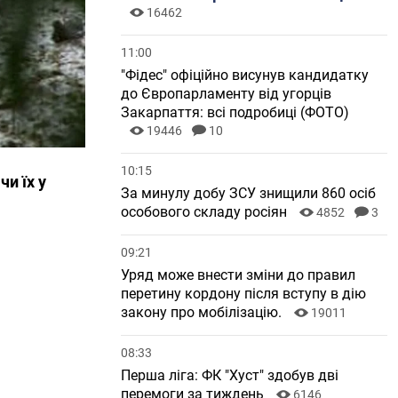
16462
11:00
"Фідес" офіційно висунув кандидатку
до Європарламенту від угорців
Закарпаття: всі подробиці (ФОТО)
19446
10
10:15
и їх у
За минулу добу ЗСУ знищили 860 осіб
особового складу росіян
4852
3
09:21
Уряд може внести зміни до правил
перетину кордону після вступу в дію
закону про мобілізацію.
19011
08:33
Перша ліга: ФК "Хуст" здобув дві
перемоги за тиждень
6146