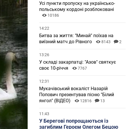
Усі пункти пропуску на українсько-
польському кордоні розблоковані
10186
14:22
Битва за життя: "Минай" поїхав на
виїзний матч до Рівного
8143
2
13:26
У складі закарпатці: "Азов" святкує
своє 10-річчя
7767
12:31
Мукачівський вокаліст Назарій
Попович презентував пісню "Білий
янгол" (ВІДЕО)
12816
13
11:43
У Берегові попрощаються із
загиблим Героєм Олегом Бецою