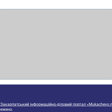
6
Закарпатський інформаційно-діловий портал «Mukachevo.n
режено.