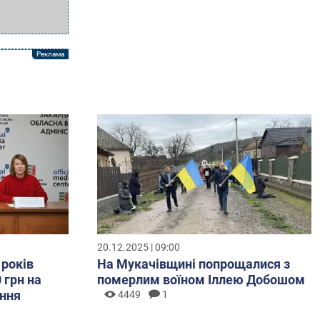
20.12.2025 | 09:00
 років
На Мукачівщині попрощалися з
 грн на
померлим воїном Іллею Добошом
ння
4449
1