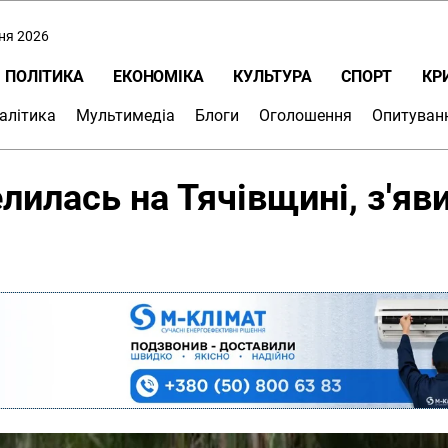
пня 2026
ПОЛІТИКА
ЕКОНОМІКА
КУЛЬТУРА
СПОРТ
КР
алітика
Мультимедіа
Блоги
Оголошення
Опитуван
елилась на Тячівщині, з'яв