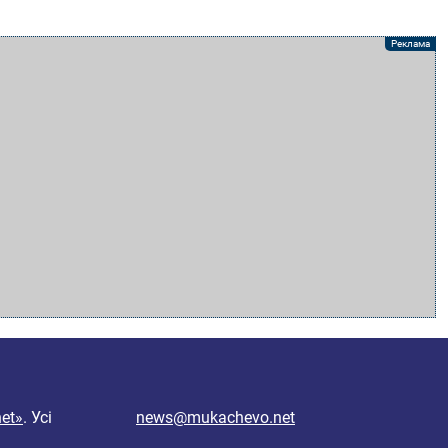
et»
. Усі
news@mukachevo.net