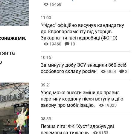
16468
11:00
"Фідес" офіційно висунув кандидатку
до Європарламенту від угорців
рсонажами.
Закарпаття: всі подробиці (ФОТО)
19460
10
тян та
10:15
ю
За минулу добу ЗСУ знищили 860 осіб
особового складу росіян
4854
3
09:21
Уряд може внести зміни до правил
перетину кордону після вступу в дію
закону про мобілізацію.
19025
08:33
Перша ліга: ФК "Хуст" здобув дві
перемоги за тиждень
6153