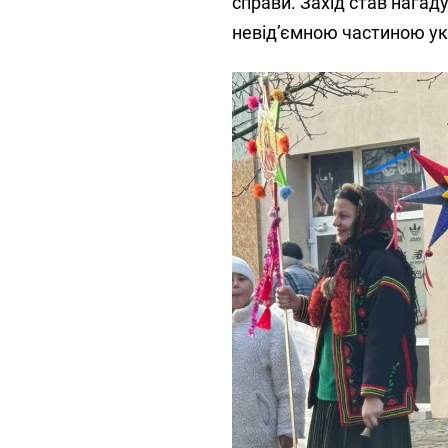
справи. Захід став нагад
невід’ємною частиною ук