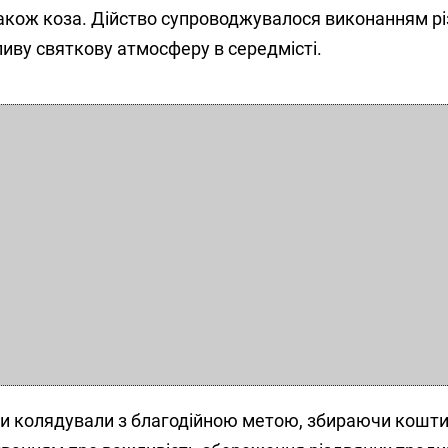
 також коза. Дійство супроводжувалося виконанням р
иву святкову атмосферу в середмісті.
ки колядували з благодійною метою, збираючи кошти