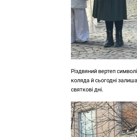
Різдвяний вертеп символі
коляда й сьогодні залиш
святкові дні.