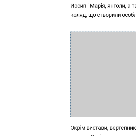
Йосип і Марія, янголи, а
коляд, що створили особл
Окрім вистави, вертепни