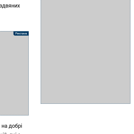
іздвяних
 на добрі