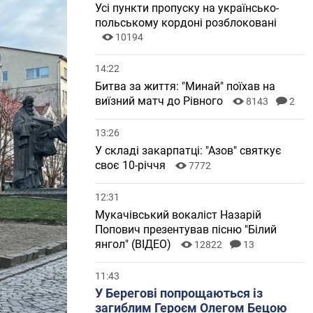
Усі пункти пропуску на українсько-
польському кордоні розблоковані
10194
14:22
Битва за життя: "Минай" поїхав на
виїзний матч до Рівного
8143
2
13:26
У складі закарпатці: "Азов" святкує
своє 10-річчя
7772
12:31
Мукачівський вокаліст Назарій
Попович презентував пісню "Білий
янгол" (ВІДЕО)
12822
13
11:43
У Берегові попрощаються із
загиблим Героєм Олегом Бецою