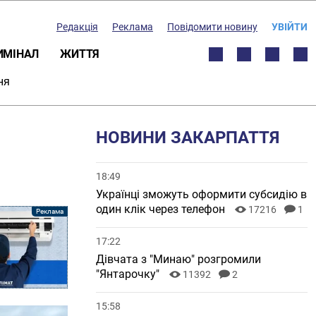
Редакція
Реклама
Повідомити новину
УВІЙТИ
ИМІНАЛ
ЖИТТЯ
ня
НОВИНИ ЗАКАРПАТТЯ
18:49
Українці зможуть оформити субсидію в
один клік через телефон
17216
1
17:22
Дівчата з "Минаю" розгромили
"Янтарочку"
11392
2
15:58