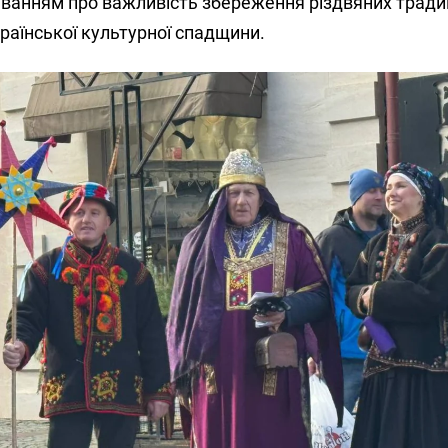
уванням про важливість збереження різдвяних традиці
раїнської культурної спадщини.