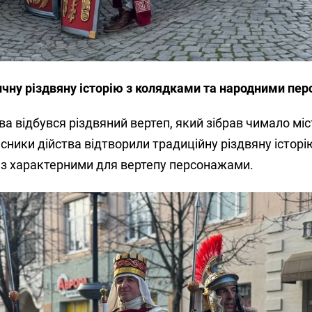
чну різдвяну історію з колядками та народними пе
ва відбувся різдвяний вертеп, який зібрав чимало міс
асники дійства відтворили традиційну різдвяну історі
 з характерними для вертепу персонажами.