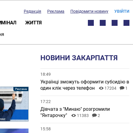
Редакція
Реклама
Повідомити новину
УВІЙТИ
ИМІНАЛ
ЖИТТЯ
ня
НОВИНИ ЗАКАРПАТТЯ
18:49
Українці зможуть оформити субсидію в
один клік через телефон
17204
1
17:22
Дівчата з "Минаю" розгромили
"Янтарочку"
11383
2
15:58