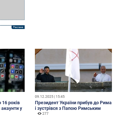
09.12.2025 | 15:45
о 16 років
Президент України прибув до Рима
 акаунти у
і зустрівся з Папою Римським
277