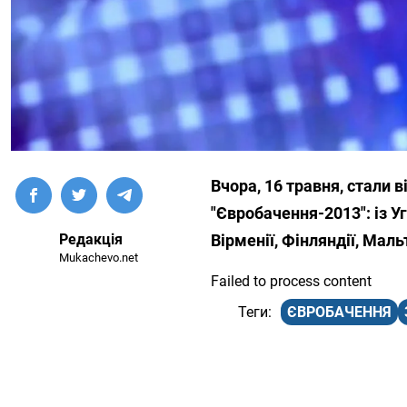
Вчора, 16 травня, стали 
"Євробачення-2013": із Уг
Редакція
Вірменії, Фінляндії, Мальт
Mukachevo.net
Failed to process content
ЄВРОБАЧЕННЯ