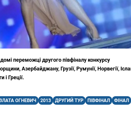
відомі переможці другого півфіналу конкурсу
орщини, Азербайджану, Грузії, Румунії, Норвегії, Іслан
и і Греції.
ЗЛАТА ОГНЕВИЧ
2013
ДРУГИЙ ТУР
ПІВФІНАЛ
ФІНАЛ