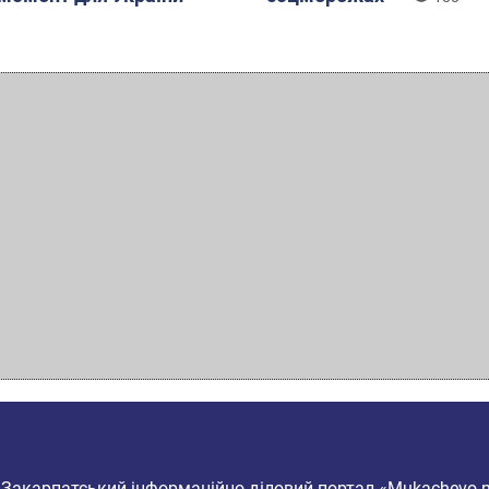
6
Закарпатський інформаційно-діловий портал «Mukachevo.n