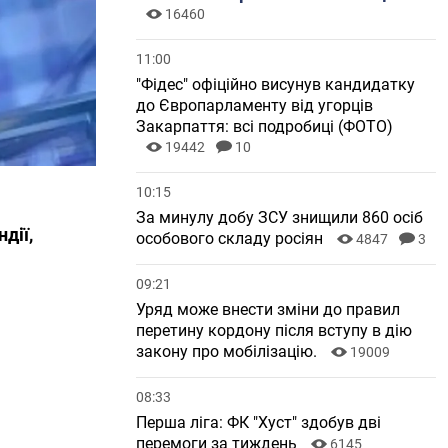
16460
11:00
"Фідес" офіційно висунув кандидатку
до Європарламенту від угорців
Закарпаття: всі подробиці (ФОТО)
19442
10
10:15
За минулу добу ЗСУ знищили 860 осіб
дії,
особового складу росіян
4847
3
09:21
Уряд може внести зміни до правил
перетину кордону після вступу в дію
закону про мобілізацію.
19009
08:33
Перша ліга: ФК "Хуст" здобув дві
перемоги за тиждень
6145