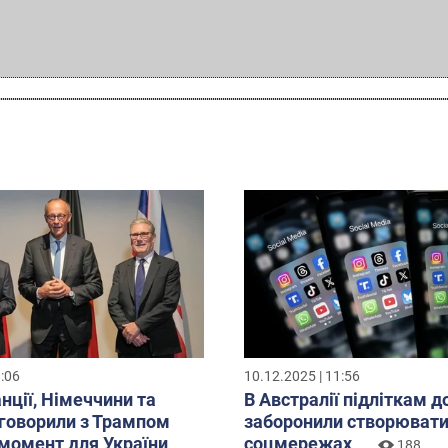
8:06
10.12.2025 | 11:56
нції, Німеччини та
В Австралії підліткам д
бговорили з Трампом
заборонили створювати
момент для України
соцмережах
188