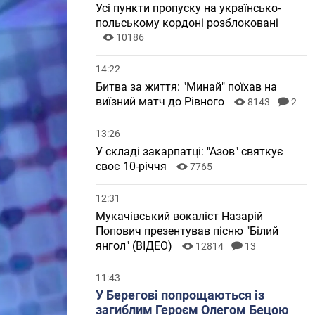
Усі пункти пропуску на українсько-
польському кордоні розблоковані
10186
14:22
Битва за життя: "Минай" поїхав на
виїзний матч до Рівного
8143
2
13:26
У складі закарпатці: "Азов" святкує
своє 10-річчя
7765
12:31
Мукачівський вокаліст Назарій
Попович презентував пісню "Білий
янгол" (ВІДЕО)
12814
13
11:43
У Берегові попрощаються із
загиблим Героєм Олегом Бецою