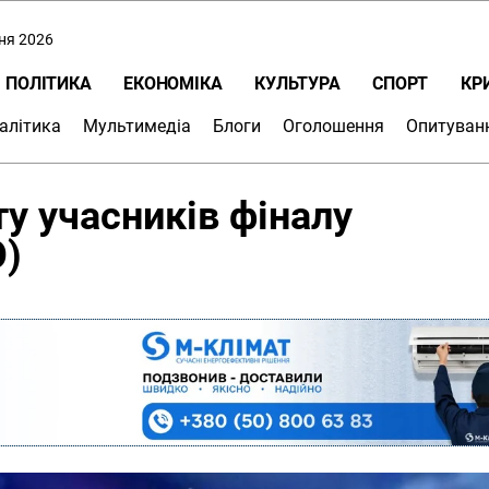
пня 2026
ПОЛІТИКА
ЕКОНОМІКА
КУЛЬТУРА
СПОРТ
КР
алітика
Мультимедіа
Блоги
Оголошення
Опитуван
ту учасників фіналу
О)