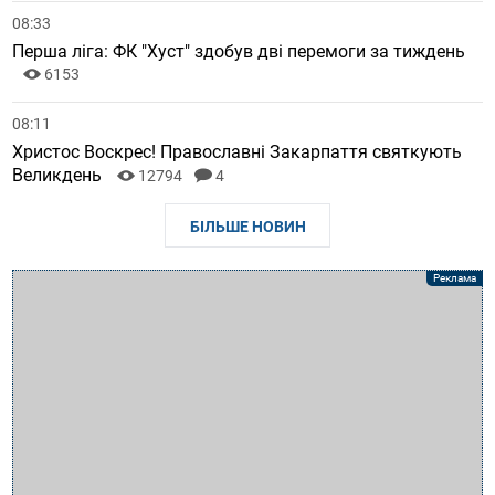
08:33
Перша ліга: ФК "Хуст" здобув дві перемоги за тиждень
6153
08:11
Христос Воскрес! Православні Закарпаття святкують
Великдень
12794
4
БІЛЬШЕ НОВИН