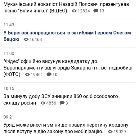
Мукачівський вокаліст Назарій Попович презентував
пісню "Білий янгол" (ВІДЕО)
12824
13
11:43
У Берегові попрощаються із загиблим Героєм Олегом
Бецою
16468
11:00
"Фідес" офіційно висунув кандидатку до
Європарламенту від угорців Закарпаття: всі подробиці
(ФОТО)
19461
10
10:15
За минулу добу ЗСУ знищили 860 осіб особового
складу росіян
4856
3
09:21
Уряд може внести зміни до правил перетину кордону
після вступу в дію закону про мобілізацію.
19029