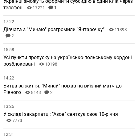
Українці зможуть оформити субсидію в один клік через
телефон
17221
1
17:22
Дівчата з "Минаю" розгромили "Янтарочку"
11393
2
15:58
Усі пункти пропуску на українсько-польському кордоні
розблоковані
10198
14:22
Битва за життя: "Минай" поїхав на виїзний матч до
Рівного
8143
2
13:26
У складі закарпатці: "Азов" святкує своє 10-річчя
7773
12:31