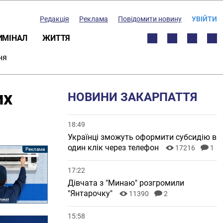
Редакція
Реклама
Повідомити новину
УВІЙТИ
ИМІНАЛ
ЖИТТЯ
ня
их
НОВИНИ ЗАКАРПАТТЯ
18:49
Українці зможуть оформити субсидію в
один клік через телефон
17216
1
17:22
Дівчата з "Минаю" розгромили
"Янтарочку"
11390
2
15:58