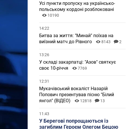
Усі пункти пропуску на українсько-
польському кордоні розблоковані
10190
14:22
Битва за життя: "Минай" поїхав на
виїзний матч до Рівного
8143
2
13:26
У складі закарпатці: "Азов" святкує
своє 10-річчя
7769
12:31
Мукачівський вокаліст Назарій
Попович презентував пісню "Білий
янгол" (ВІДЕО)
12818
13
11:43
У Берегові попрощаються із
загиблим Героєм Олегом Бецою