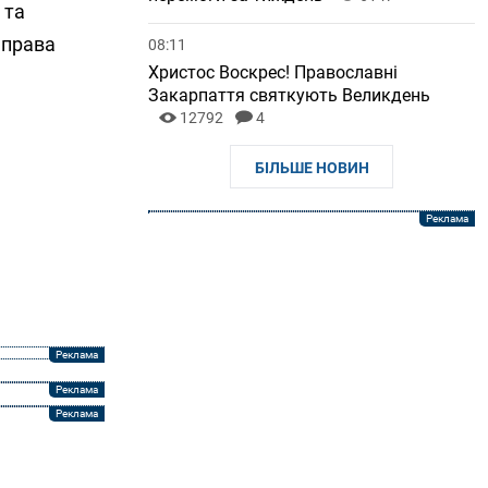
 та
 права
08:11
Христос Воскрес! Православні
Закарпаття святкують Великдень
12792
4
БІЛЬШЕ НОВИН