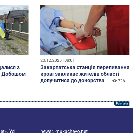
20.12.2025 | 08:01
алися з
Закарпатська станція переливання
ю Добошом
крові закликає жителів області
долучитися до донорства
726
et»
. Усі
news@mukachevo.net