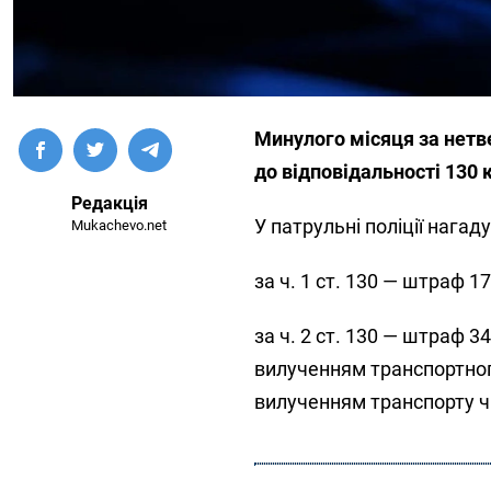
Минулого місяця за нетв
до відповідальності 130 
Редакція
У патрульні поліції нагад
Mukachevo.net
за ч. 1 ст. 130 — штраф 1
за ч. 2 ст. 130 — штраф 
вилученням транспортного
вилученням транспорту чи