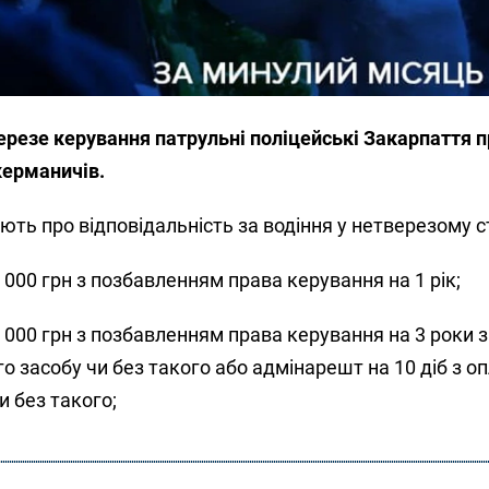
ерезе керування патрульні поліцейські Закарпаття 
керманичів.
ують про відповідальність за водіння у нетверезому с
7 000 грн з позбавленням права керування на 1 рік;
34 000 грн з позбавленням права керування на 3 роки 
 засобу чи без такого або адмінарешт на 10 діб з о
 без такого;