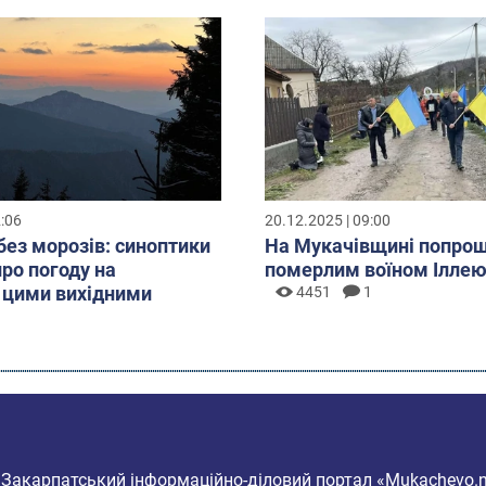
2:06
20.12.2025 | 09:00
без морозів: синоптики
На Мукачівщині попрощ
про погоду на
померлим воїном Ілле
 цими вихідними
4451
1
6
Закарпатський інформаційно-діловий портал «Mukachevo.n