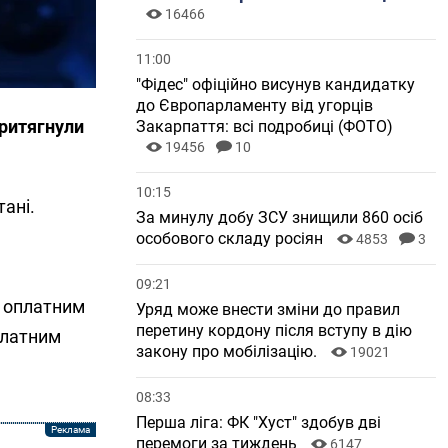
16466
11:00
"Фідес" офіційно висунув кандидатку
до Європарламенту від угорців
притягнули
Закарпаття: всі подробиці (ФОТО)
19456
10
10:15
тані.
За минулу добу ЗСУ знищили 860 осіб
особового складу росіян
4853
3
09:21
з оплатним
Уряд може внести зміни до правил
перетину кордону після вступу в дію
платним
закону про мобілізацію.
19021
08:33
Перша ліга: ФК "Хуст" здобув дві
перемоги за тиждень
6147