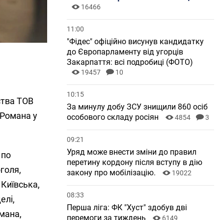
16466
11:00
"Фідес" офіційно висунув кандидатку
до Європарламенту від угорців
Закарпаття: всі подробиці (ФОТО)
19457
10
10:15
ства ТОВ
За минулу добу ЗСУ знищили 860 осіб
 Романа у
особового складу росіян
4854
3
09:21
Уряд може внести зміни до правил
 по
перетину кордону після вступу в дію
оголя,
закону про мобілізацію.
19022
 Київська,
08:33
елі,
Перша ліга: ФК "Хуст" здобув дві
мана,
перемоги за тиждень
6149