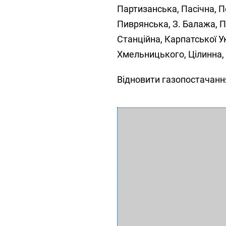
Партизанська, Пасічна, Пе
Пиврянська, З. Балажа, П
Станційна, Карпатської Ук
Хмельницького, Цілинна, 
Відновити газопостачання