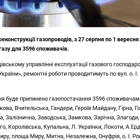
реконструкції газопроводів, з 27 серпня по 1 вересня
газу для 3596 споживачів.
івському управлінні експлуатації газового господар
країни», ремонтні роботи проводитимуть по вул. о. І.
рпня буде припинено газопостачання 3596 споживачам
кова, Вчительська, Гандери, Героїв Майдану, Гірна, Г
а, Залізнична, Заводська, Замкова, Зарічна, Злагоди,
, Королівська, Купальна, Л. Українки, Локоти, А.Ерд
ру, площа Миру, Митна, Незалежна, Онуфрія, о. І. Ро