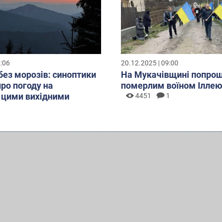
2:06
20.12.2025 | 09:00
без морозів: синоптики
На Мукачівщині попрощ
про погоду на
померлим воїном Ілле
 цими вихідними
4451
1