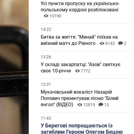
Усі пункти пропуску на українсько-
польському кордоні розблоковані
10190
14:22
Битва за життя: "Минай" поїхав на
виїзний матч до Рівного
8143
2
13:26
У складі закарпатці: "Азов" святкує
своє 10-річчя
7772
12:31
Мукачівський вокаліст Назарій
Попович презентував пісню "Білий
янгол" (ВІДЕО)
12819
13
11:43
У Берегові попрощаються із
загиблим Героєм Олегом Бецою