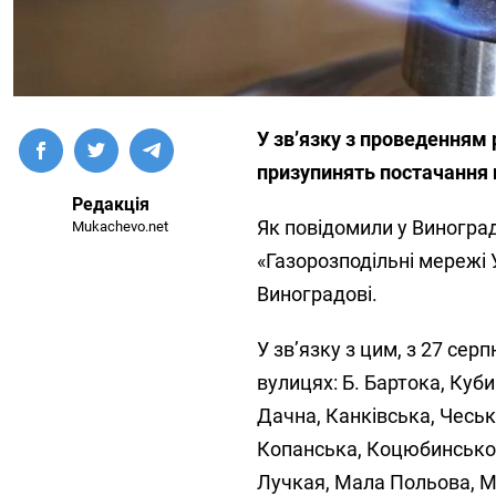
У звʼязку з проведенням 
призупинять постачання 
Редакція
Як повідомили у Виноград
Mukachevo.net
«Газорозподільні мережі У
Виноградові.
У звʼязку з цим, з 27 се
вулицях: Б. Бартока, Куби
Дачна, Канківська, Чеськ
Копанська, Коцюбинського
Лучкая, Мала Польова, Ми