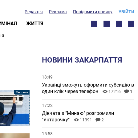
Редакція
Реклама
Повідомити новину
УВІЙТИ
ИМІНАЛ
ЖИТТЯ
ня
НОВИНИ ЗАКАРПАТТЯ
18:49
Українці зможуть оформити субсидію в
один клік через телефон
17216
1
17:22
Дівчата з "Минаю" розгромили
"Янтарочку"
11391
2
15:58