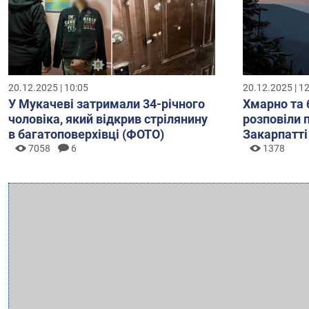
20.12.2025 | 10:05
20.12.2025 | 1
У Мукачеві затримали 34-річного
Хмарно та 
чоловіка, який відкрив стрілянину
розповіли 
в багатоповерхівці (ФОТО)
Закарпатті
7058
6
1378