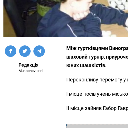
Між гуртківцями Виногра
шаховий турнір, приуроч
Редакція
юних шашкістів.
Mukachevo.net
Переконливу перемогу у 
І місце посів учень місько
ІІ місце зайняв Габор Га