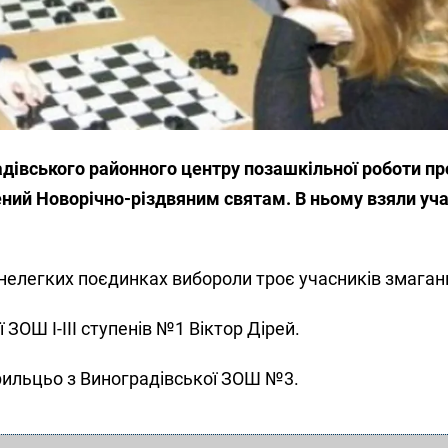
дівського районного центру позашкільної роботи п
ений Новорічно-різдвяним святам. В ньому взяли уча
нелегких поєдинках вибороли троє учасників змаган
ї ЗОШ І-ІІІ ступенів №1 Віктор Дірей.
врильцьо з Виноградівської ЗОШ №3.