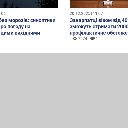
2:06
20.12.2025 | 11:07
без морозів: синоптики
Закарпатці віком від 40
про погоду на
зможуть отримати 2000
 цими вихідними
профілактичне обстеже
7574
1