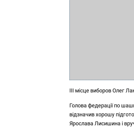
ІІІ місце виборов Олег Л
Голова федерації по шаш
відзначив хорошу підгото
Ярослава Лисишина і вру