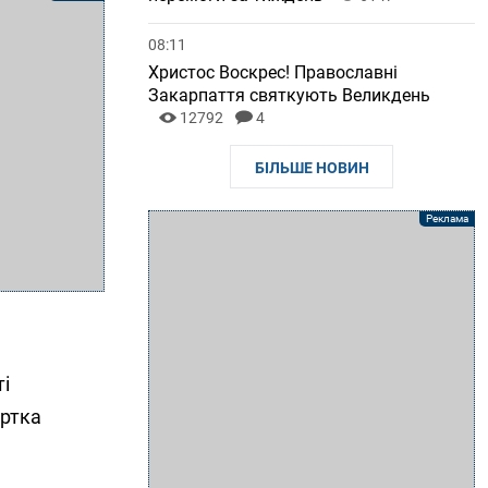
08:11
Христос Воскрес! Православні
Закарпаття святкують Великдень
12792
4
БІЛЬШЕ НОВИН
і
уртка