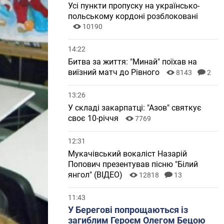
Усі пункти пропуску на українсько-
польському кордоні розблоковані
10190
14:22
Битва за життя: "Минай" поїхав на
виїзний матч до Рівного
8143
2
13:26
У складі закарпатці: "Азов" святкує
своє 10-річчя
7769
12:31
Мукачівський вокаліст Назарій
Попович презентував пісню "Білий
янгол" (ВІДЕО)
12818
13
11:43
У Берегові попрощаються із
загиблим Героєм Олегом Бецою