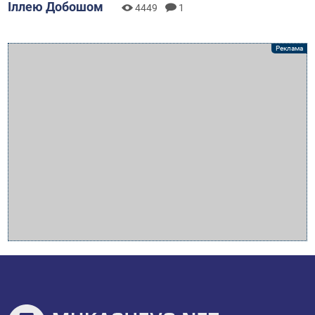
Іллею Добошом
4449
1