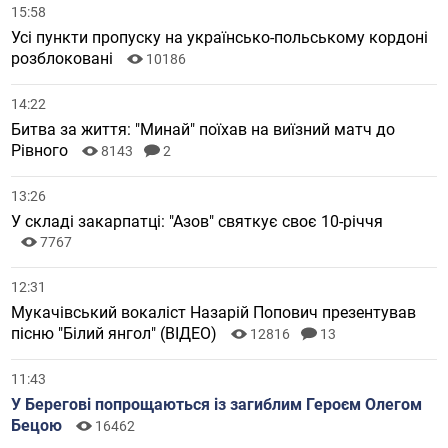
15:58
Усі пункти пропуску на українсько-польському кордоні
розблоковані
10186
14:22
Битва за життя: "Минай" поїхав на виїзний матч до
Рівного
8143
2
13:26
У складі закарпатці: "Азов" святкує своє 10-річчя
7767
12:31
Мукачівський вокаліст Назарій Попович презентував
пісню "Білий янгол" (ВІДЕО)
12816
13
11:43
У Берегові попрощаються із загиблим Героєм Олегом
Бецою
16462