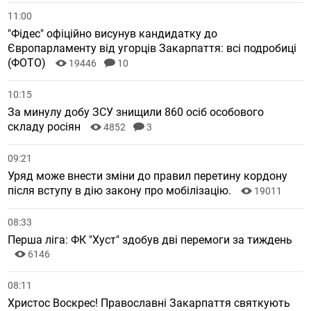
11:00
"Фідес" офіційно висунув кандидатку до
Європарламенту від угорців Закарпаття: всі подробиці
(ФОТО)
19446
10
10:15
За минулу добу ЗСУ знищили 860 осіб особового
складу росіян
4852
3
09:21
Уряд може внести зміни до правил перетину кордону
після вступу в дію закону про мобілізацію.
19011
08:33
Перша ліга: ФК "Хуст" здобув дві перемоги за тиждень
6146
08:11
Христос Воскрес! Православні Закарпаття святкують