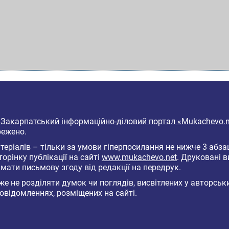
6
Закарпатський інформаційно-діловий портал «Mukachevo.n
режено.
еріалів – тільки за умови гіперпосилання не нижче 3 абза
торінку публікації на сайті
www.mukachevo.net
. Друковані 
мати письмову згоду від редакції на передрук.
е не розділяти думок чи поглядів, висвітлених у авторськ
овідомленнях, розміщених на сайті.