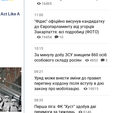
16465
11:00
"Фідес" офіційно висунув кандидатку
до Європарламенту від угорців
Закарпаття: всі подробиці (ФОТО)
19454
10
10:15
За минулу добу ЗСУ знищили 860 осіб
особового складу росіян
4853
3
09:21
Уряд може внести зміни до правил
перетину кордону після вступу в дію
закону про мобілізацію.
19015
08:33
Перша ліга: ФК "Хуст" здобув дві
перемоги за тиждень
6146