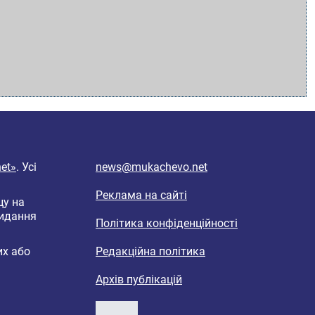
et»
. Усі
news@mukachevo.net
Реклама на сайті
цу на
видання
Політика конфіденційності
их або
Редакційна політика
Архів публікацій