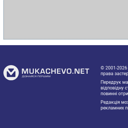
© 2001-202
права засте
Передрук мат
відповідну с
повинні отри
Редакція мож
рекламних п