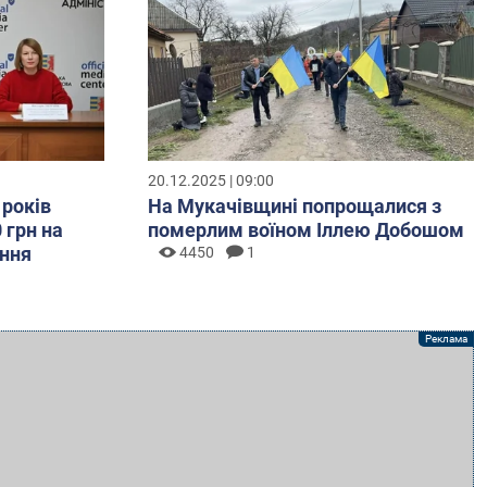
20.12.2025 | 09:00
 років
На Мукачівщині попрощалися з
 грн на
померлим воїном Іллею Добошом
ння
4450
1