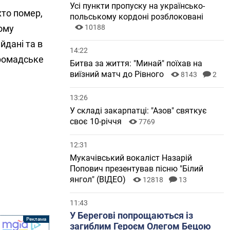
Усі пункти пропуску на українсько-
хто помер,
польському кордоні розблоковані
ому
10188
йдані та в
14:22
громадське
Битва за життя: "Минай" поїхав на
виїзний матч до Рівного
8143
2
13:26
У складі закарпатці: "Азов" святкує
своє 10-річчя
7769
12:31
Мукачівський вокаліст Назарій
Попович презентував пісню "Білий
янгол" (ВІДЕО)
12818
13
11:43
У Берегові попрощаються із
загиблим Героєм Олегом Бецою