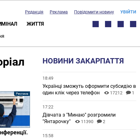
Редакція
Реклама
Повідомити новину
УВІЙТИ
ИМІНАЛ
ЖИТТЯ
ня
оріал
НОВИНИ ЗАКАРПАТТЯ
18:49
Українці зможуть оформити субсидію в
один клік через телефон
17212
1
17:22
Дівчата з "Минаю" розгромили
"Янтарочку"
11390
2
нференції.
15:58