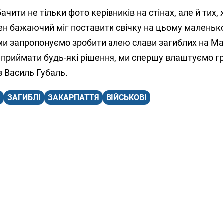
ити не тільки фото керівників на стінах, але й тих, 
н бажаючий міг поставити свічку на цьому маленьк
 ми запропонуємо зробити алею слави загиблих на Ма
к приймати будь-які рішення, ми спершу влаштуємо 
в Василь Губаль.
А
ЗАГИБЛІ
ЗАКАРПАТТЯ
ВІЙСЬКОВІ