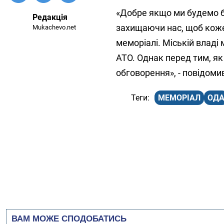
«Добре якщо ми будемо бач
Редакція
захищаючи нас, щоб коже
Mukachevo.net
меморіалі. Міській владі
АТО. Однак перед тим, я
обговорення», - повідоми
МЕМОРІАЛ
ОД