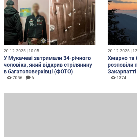
20.12.2025 | 10:05
20.12.2025 | 1
У Мукачеві затримали 34-річного
Хмарно та 
чоловіка, який відкрив стрілянину
розповіли 
в багатоповерхівці (ФОТО)
Закарпатті
7056
6
1374