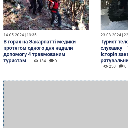
23.03.2024 | 2
14.05.2024 | 19:35
Турист теле
В горах на Закарпатті медики
слухавку -
протягом одного дня надали
Історія за
допомогу 4 травмованим
рятувальни
туристам
184
0
250
0