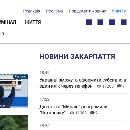
Редакція
Реклама
Повідомити новину
УВІЙТИ
ИМІНАЛ
ЖИТТЯ
ня
НОВИНИ ЗАКАРПАТТЯ
18:49
Українці зможуть оформити субсидію в
один клік через телефон
17200
1
17:22
Дівчата з "Минаю" розгромили
"Янтарочку"
11383
2
15:58