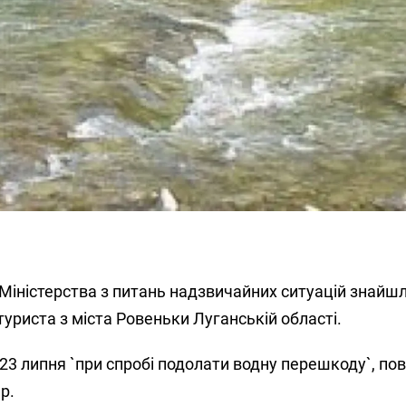
 Міністерства з питань надзвичайних ситуацій знайшл
туриста з міста Ровеньки Луганській області.
в 23 липня `при спробі подолати водну перешкоду`, по
р.