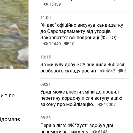
16459
11:00
"Фідес" офіційно висунув кандидатку
до Європарламенту від угорців
Закарпаття: всі подробиці (ФОТО)
19440
10
10:15
За минулу добу ЗСУ знищили 860 осіб
особового складу росіян
4847
3
09:21
Уряд може внести зміни до правил
и тіло
перетину кордону після вступу в дію
закону про мобілізацію.
19007
08:33
відомляє
Перша ліга: ФК "Хуст" здобув дві
перемоги за тиждень
6143