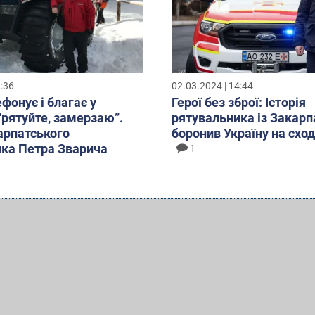
2:36
02.03.2024 | 14:44
фонує і благає у
Герої без зброї: Історія
 “рятуйте, замерзаю”.
рятувальника із Закарп
карпатського
боронив Україну на сход
ка Петра Зварича
1