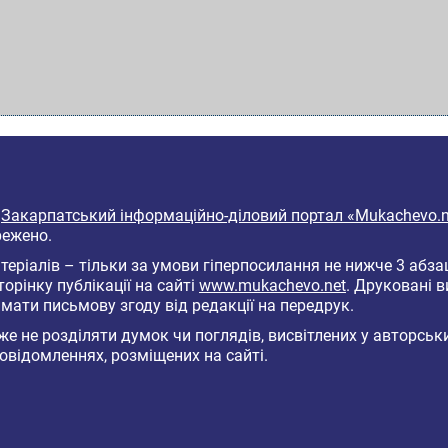
6
Закарпатський інформаційно-діловий портал «Mukachevo.n
режено.
еріалів – тільки за умови гіперпосилання не нижче 3 абза
торінку публікації на сайті
www.mukachevo.net
. Друковані 
мати письмову згоду від редакції на передрук.
е не розділяти думок чи поглядів, висвітлених у авторськ
овідомленнях, розміщених на сайті.