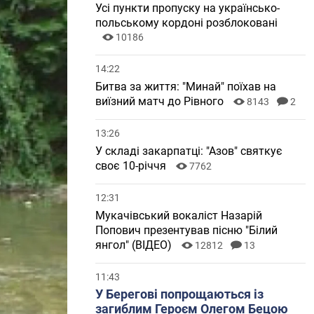
Усі пункти пропуску на українсько-
польському кордоні розблоковані
10186
14:22
Битва за життя: "Минай" поїхав на
виїзний матч до Рівного
8143
2
13:26
У складі закарпатці: "Азов" святкує
своє 10-річчя
7762
12:31
Мукачівський вокаліст Назарій
Попович презентував пісню "Білий
янгол" (ВІДЕО)
12812
13
11:43
У Берегові попрощаються із
загиблим Героєм Олегом Бецою