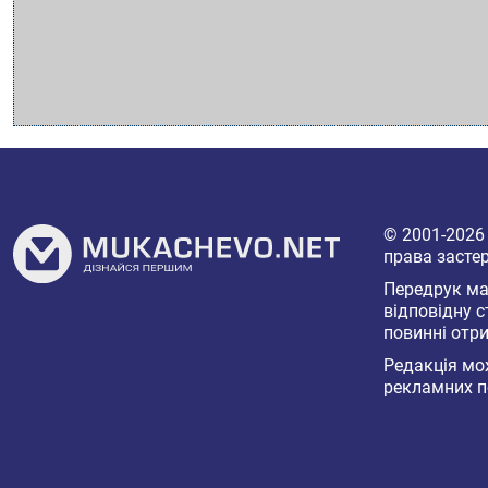
© 2001-202
права засте
Передрук мат
відповідну с
повинні отри
Редакція мож
рекламних п