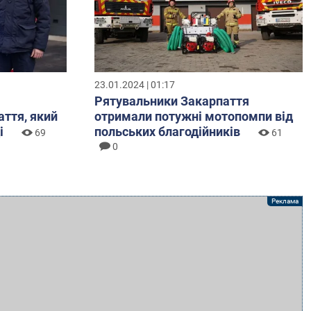
23.01.2024 | 01:17
Рятувальники Закарпаття
аття, який
отримали потужні мотопомпи від
і
польських благодійників
69
61
0