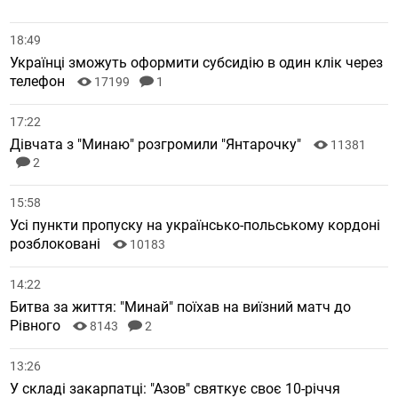
18:49
Українці зможуть оформити субсидію в один клік через
телефон
17199
1
17:22
Дівчата з "Минаю" розгромили "Янтарочку"
11381
2
15:58
Усі пункти пропуску на українсько-польському кордоні
розблоковані
10183
14:22
Битва за життя: "Минай" поїхав на виїзний матч до
Рівного
8143
2
13:26
У складі закарпатці: "Азов" святкує своє 10-річчя