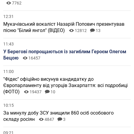
7762
12:31
Мукачівський вокаліст Назарій Попович презентував
пісню "Білий янгол" (ВІДЕО)
12812
13
11:43
У Берегові попрощаються із загиблим Героєм Олегом
Бецою
16457
11:00
"Фідес" офіційно висунув кандидатку до
Європарламенту від угорців Закарпаття: всі подробиці
(ФОТО)
19437
10
10:15
За минулу добу ЗСУ знищили 860 осіб особового
складу росіян
4847
3
09:21