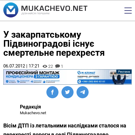
У закарпатському
Підвиноградові існує
смертельне перехрестя
06.07.2012 | 17:21
22
1
Редакція
Mukachevo.net
Вісім ДТП із летальними наслідками сталося на
перехресті дороги в селі Підвиноградово