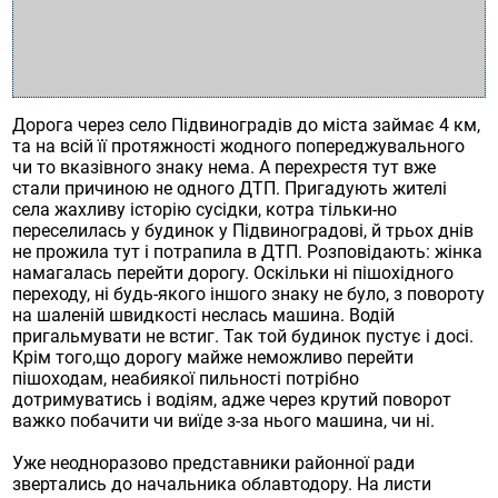
Дорога через село Підвиноградів до міста займає 4 км,
та на всій її протяжності жодного попереджувального
чи то вказівного знаку нема. А перехрестя тут вже
стали причиною не одного ДТП. Пригадують жителі
села жахливу історію сусідки, котра тільки-но
переселилась у будинок у Підвиноградові, й трьох днів
не прожила тут і потрапила в ДТП. Розповідають: жінка
намагалась перейти дорогу. Оскільки ні пішохідного
переходу, ні будь-якого іншого знаку не було, з повороту
на шаленій швидкості неслась машина. Водій
пригальмувати не встиг. Так той будинок пустує і досі.
Крім того,що дорогу майже неможливо перейти
пішоходам, неабиякої пильності потрібно
дотримуватись і водіям, адже через крутий поворот
важко побачити чи виїде з-за нього машина, чи ні.
Уже неодноразово представники районної ради
звертались до начальника облавтодору. На листи