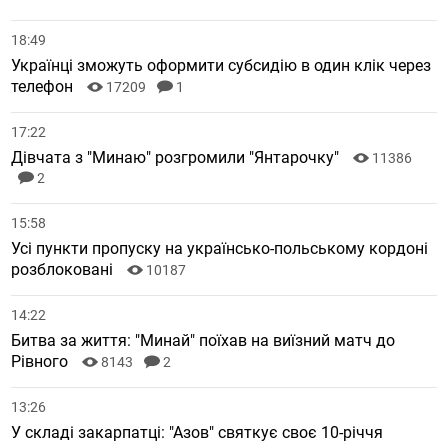
18:49
Українці зможуть оформити субсидію в один клік через
телефон
17209
1
17:22
Дівчата з "Минаю" розгромили "Янтарочку"
11386
2
15:58
Усі пункти пропуску на українсько-польському кордоні
розблоковані
10187
14:22
Битва за життя: "Минай" поїхав на виїзний матч до
Рівного
8143
2
13:26
У складі закарпатці: "Азов" святкує своє 10-річчя