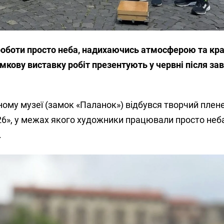
оботи просто неба, надихаючись атмосферою та кр
умкову виставку робіт презентують у червні після з
ному музеї (замок «Паланок») відбувся творчий плен
26», у межах якого художники працювали просто неб
.