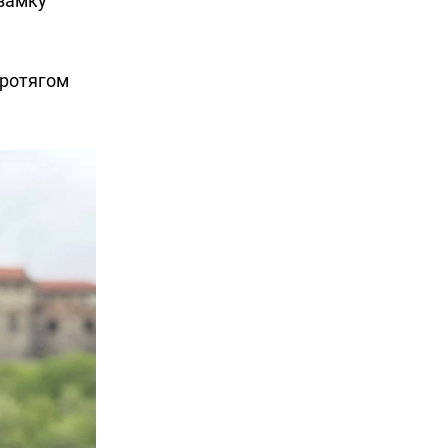
 замку
Протягом