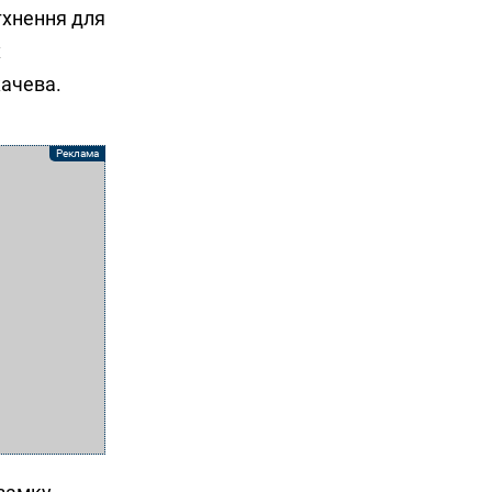
тхнення для
х
качева.