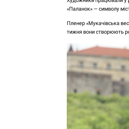
Художники працювали у рі
«Паланок» — символу міст
Пленер «Мукачівська вес
тижня вони створюють ро