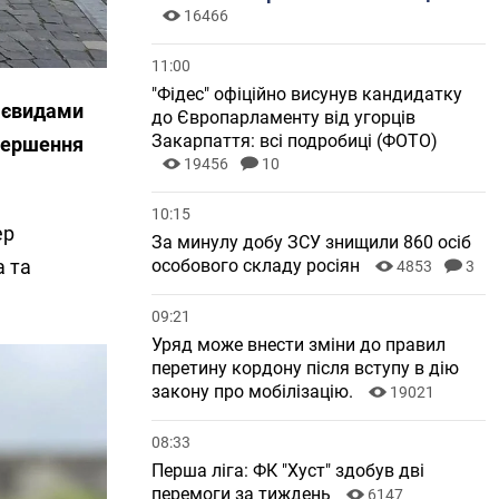
16466
11:00
"Фідес" офіційно висунув кандидатку
аєвидами
до Європарламенту від угорців
Закарпаття: всі подробиці (ФОТО)
авершення
19456
10
10:15
ер
За минулу добу ЗСУ знищили 860 осіб
а та
особового складу росіян
4853
3
09:21
Уряд може внести зміни до правил
перетину кордону після вступу в дію
закону про мобілізацію.
19021
08:33
Перша ліга: ФК "Хуст" здобув дві
перемоги за тиждень
6147