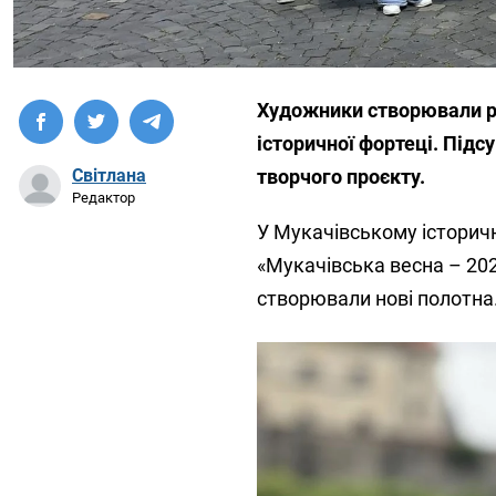
Художники створювали р
історичної фортеці. Підс
творчого проєкту.
Світлана
Редактор
У Мукачівському історич
«Мукачівська весна – 20
створювали нові полотна