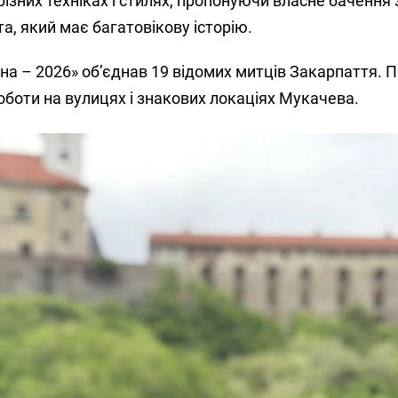
зних техніках і стилях, пропонуючи власне бачення
а, який має багатовікову історію.
на – 2026» об’єднав 19 відомих митців Закарпаття. 
боти на вулицях і знакових локаціях Мукачева.