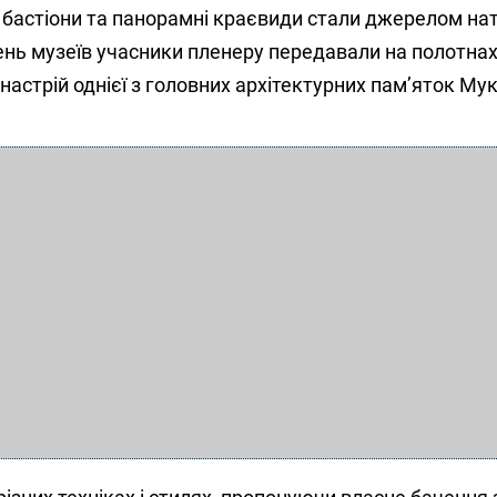
, бастіони та панорамні краєвиди стали джерелом на
ень музеїв учасники пленеру передавали на полотна
настрій однієї з головних архітектурних пам’яток Му