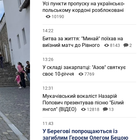
Усі пункти пропуску на українсько-
польському кордоні розблоковані
10190
14:22
Битва за життя: "Минай" поїхав на
виїзний матч до Рівного
8143
2
13:26
У складі закарпатці: "Азов" святкує
своє 10-річчя
7769
12:31
Мукачівський вокаліст Назарій
Попович презентував пісню "Білий
янгол" (ВІДЕО)
12818
13
11:43
У Берегові попрощаються із
загиблим Героєм Олегом Бецою