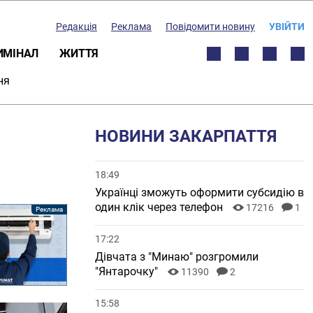
Редакція
Реклама
Повідомити новину
УВІЙТИ
ИМІНАЛ
ЖИТТЯ
ня
НОВИНИ ЗАКАРПАТТЯ
18:49
Українці зможуть оформити субсидію в
один клік через телефон
17216
1
17:22
Дівчата з "Минаю" розгромили
"Янтарочку"
11390
2
15:58