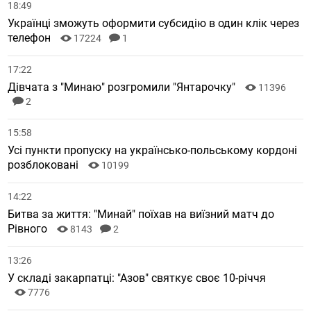
18:49
Українці зможуть оформити субсидію в один клік через
телефон
17224
1
17:22
Дівчата з "Минаю" розгромили "Янтарочку"
11396
2
15:58
Усі пункти пропуску на українсько-польському кордоні
розблоковані
10199
14:22
Битва за життя: "Минай" поїхав на виїзний матч до
Рівного
8143
2
13:26
У складі закарпатці: "Азов" святкує своє 10-річчя
7776