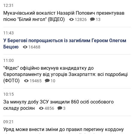
12:31
Мукачівський вокаліст Назарій Попович презентував
пісню "Білий янгол" (ВІДЕО)
12826
13
11:43
У Берегові попрощаються із загиблим Героєм Олегом
Бецою
16468
11:00
"Фідес" офіційно висунув кандидатку до
Європарламенту від угорців Закарпаття: всі подробиці
(ФОТО)
19465
10
10:15
За минулу добу ЗСУ знищили 860 осіб особового
складу росіян
4856
3
09:21
Уряд може внести зміни до правил перетину кордону