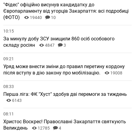
"Фідес" офіційно висунув кандидатку до
Європарламенту від угорців Закарпаття: всі подробиці
(ФОТО)
19440
10
10:15
За минулу добу ЗСУ знищили 860 осіб особового
складу росіян
4847
3
09:21
Уряд може внести зміни до правил перетину кордону
після вступу в дію закону про мобілізацію.
19008
08:33
Перша ліга: ФК "Хуст" здобув дві перемоги за тиждень
6143
08:11
Христос Воскрес! Православні Закарпаття святкують
Великдень
12785
4