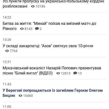
Усі пункти пропуску на українсько-польському кордоні
розблоковані
10186
14:22
Битва за життя: "Минай" поїхав на виїзний матч до
Рівного
8143
2
13:26
У складі закарпатці: "Азов" святкує своє 10-річчя
7764
12:31
Мукачівський вокаліст Назарій Попович презентував
пісню "Білий янгол" (ВІДЕО)
12813
13
11:43
У Берегові попрощаються із загиблим Героєм Олегом
Бецою
16460
11:00