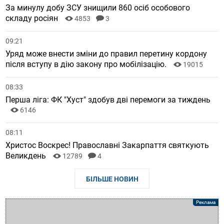
За минулу добу ЗСУ знищили 860 осіб особового
складу росіян
4853
3
09:21
Уряд може внести зміни до правил перетину кордону
після вступу в дію закону про мобілізацію.
19015
08:33
Перша ліга: ФК "Хуст" здобув дві перемоги за тиждень
6146
08:11
Христос Воскрес! Православні Закарпаття святкують
Великдень
12789
4
БІЛЬШЕ НОВИН