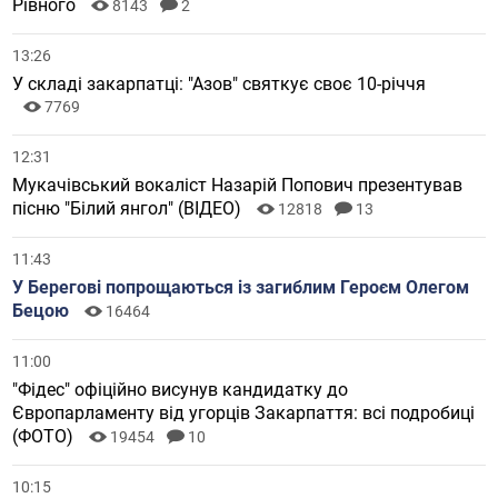
Рівного
8143
2
13:26
У складі закарпатці: "Азов" святкує своє 10-річчя
7769
12:31
Мукачівський вокаліст Назарій Попович презентував
пісню "Білий янгол" (ВІДЕО)
12818
13
11:43
У Берегові попрощаються із загиблим Героєм Олегом
Бецою
16464
11:00
"Фідес" офіційно висунув кандидатку до
Європарламенту від угорців Закарпаття: всі подробиці
(ФОТО)
19454
10
10:15