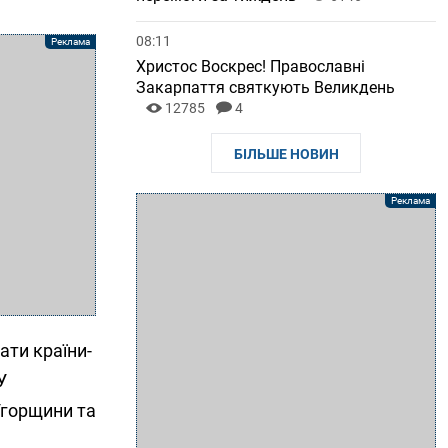
08:11
Христос Воскрес! Православні
Закарпаття святкують Великдень
12785
4
БІЛЬШЕ НОВИН
ати країни-
У
Угорщини та