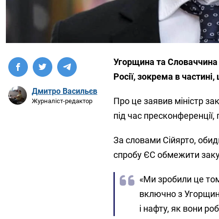
Угорщина та Словаччина 
Росії, зокрема в частині
Дмитро Васильєв
Про це заявив міністр за
Журналіст-редактор
під час пресконференції,
За словами Сійярто, обид
спробу ЄС обмежити закуп
«Ми зробили це то
включно з Угорщин
і нафту, як вони ро