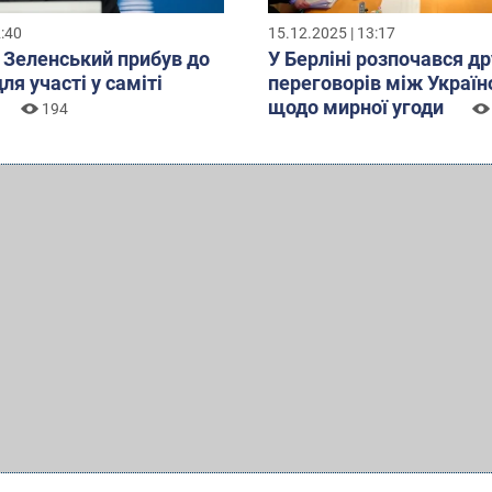
2:40
15.12.2025 | 13:17
Зеленський прибув до
У Берліні розпочався д
я участі у саміті
переговорів між Украї
щодо мирної угоди
194