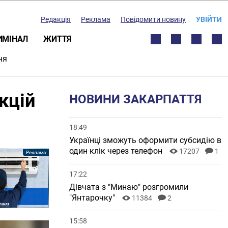
Редакція
Реклама
Повідомити новину
УВІЙТИ
ИМІНАЛ
ЖИТТЯ
ня
кцій
НОВИНИ ЗАКАРПАТТЯ
18:49
Українці зможуть оформити субсидію в
один клік через телефон
17207
1
17:22
Дівчата з "Минаю" розгромили
"Янтарочку"
11384
2
15:58