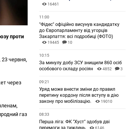
16461
11:00
"Фідес" офіційно висунув кандидатку
до Європарламенту від угорців
юзу проти
Закарпаття: всі подробиці (ФОТО)
19445
10
10:15
 23 червня,
За минулу добу ЗСУ знищили 860 осіб
особового складу росіян
4852
3
09:21
кет через
Уряд може внести зміни до правил
перетину кордону після вступу в дію
закону про мобілізацію.
19010
членам,
иродний газ
08:33
Перша ліга: ФК "Хуст" здобув дві
перемоги за тиждень
6146