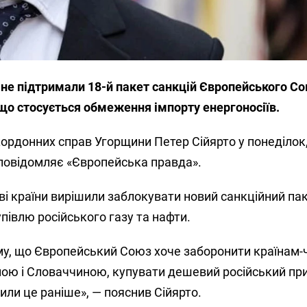
не підтримали 18-й пакет санкцій Європейського Со
, що стосується обмеження імпорту енергоносіїв.
кордонних справ Угорщини Петер Сійярто у понеділок,
 повідомляє «Європейська правда».
ві країни вирішили заблокувати новий санкційний па
івлю російського газу та нафти.
му, що Європейський Союз хоче заборонити країнам-
ою і Словаччиною, купувати дешевий російський пр
били це раніше», — пояснив Сійярто.