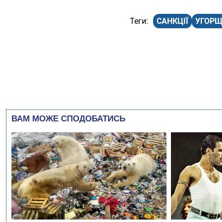
САНКЦІЇ
УГОР