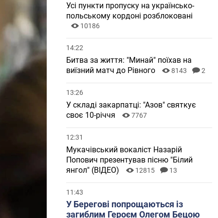
Усі пункти пропуску на українсько-
польському кордоні розблоковані
10186
14:22
Битва за життя: "Минай" поїхав на
виїзний матч до Рівного
8143
2
13:26
У складі закарпатці: "Азов" святкує
своє 10-річчя
7767
12:31
Мукачівський вокаліст Назарій
Попович презентував пісню "Білий
янгол" (ВІДЕО)
12815
13
11:43
У Берегові попрощаються із
загиблим Героєм Олегом Бецою