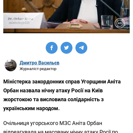
Дмитро Васильєв
Журналіст-редактор
Міністерка закордонних справ Угорщини Аніта
Орбан назвала нічну атаку Росії на Київ
жорстокою та висловила солідарність з
українським народом.
Очільниця угорського МЗС Аніта Орбан
відреагувала на масовану нічну атаку Росії по