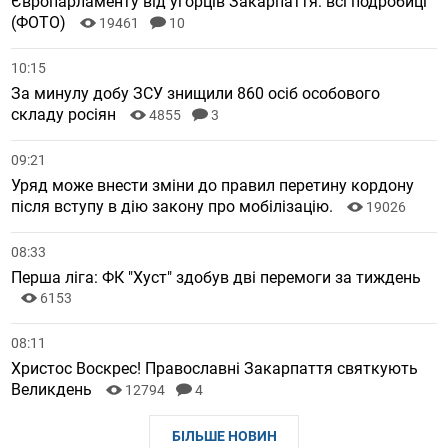
Європарламенту від угорців Закарпаття: всі подробиці
(ФОТО)
19461
10
10:15
За минулу добу ЗСУ знищили 860 осіб особового
складу росіян
4855
3
09:21
Уряд може внести зміни до правил перетину кордону
після вступу в дію закону про мобілізацію.
19026
08:33
Перша ліга: ФК "Хуст" здобув дві перемоги за тиждень
6153
08:11
Христос Воскрес! Православні Закарпаття святкують
Великдень
12794
4
БІЛЬШЕ НОВИН