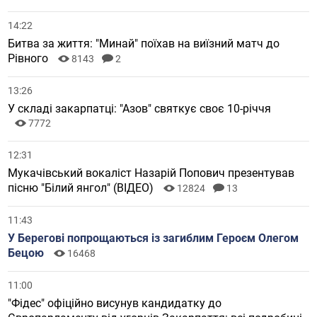
14:22
Битва за життя: "Минай" поїхав на виїзний матч до
Рівного
8143
2
13:26
У складі закарпатці: "Азов" святкує своє 10-річчя
7772
12:31
Мукачівський вокаліст Назарій Попович презентував
пісню "Білий янгол" (ВІДЕО)
12824
13
11:43
У Берегові попрощаються із загиблим Героєм Олегом
Бецою
16468
11:00
"Фідес" офіційно висунув кандидатку до