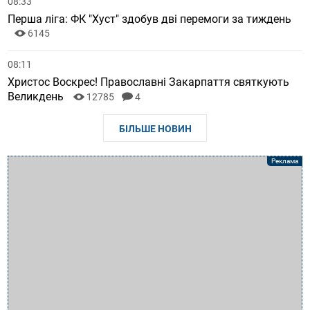
08:33
Перша ліга: ФК "Хуст" здобув дві перемоги за тиждень
6145
08:11
Христос Воскрес! Православні Закарпаття святкують
Великдень
12785
4
БІЛЬШЕ НОВИН