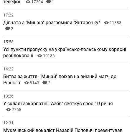
телефон
17204
1
17:22
Дівчата з "Минаю" розгромили "Янтарочку"
11383
2
15:58
Усі пункти пропуску на українсько-польському кордоні
розблоковані
10186
14:22
Битва за життя: "Минай" поїхав на виїзний матч до
Рівного
8143
2
13:26
У складі закарпатці: "Азов" святкує своє 10-річчя
7765
12:31
Мукачівський вокаліст Назарій Попович презентував