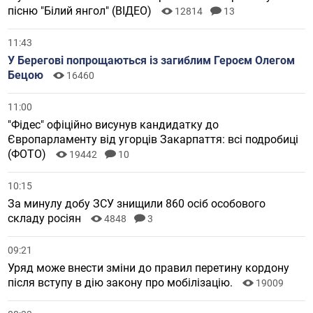
пісню "Білий янгол" (ВІДЕО)
12814
13
11:43
У Берегові попрощаються із загиблим Героєм Олегом
Бецою
16460
11:00
"Фідес" офіційно висунув кандидатку до
Європарламенту від угорців Закарпаття: всі подробиці
(ФОТО)
19442
10
10:15
За минулу добу ЗСУ знищили 860 осіб особового
складу росіян
4848
3
09:21
Уряд може внести зміни до правил перетину кордону
після вступу в дію закону про мобілізацію.
19009