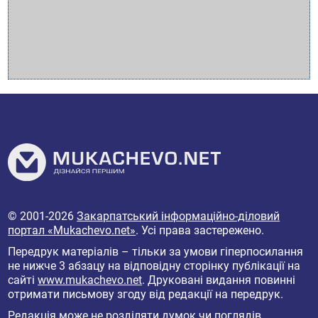
© 2001-2026
Закарпатський інформаційно-діловий
портал «Mukachevo.net»
. Усі права застережено.
Передрук матеріалів – тільки за умови гіперпосилання
не нижче 3 абзацу на відповідну сторінку публікації на
сайті
www.mukachevo.net
. Друковані видання повинні
отримати письмову згоду від редакції на передрук.
Редакція може не розділяти думок чи поглядів,