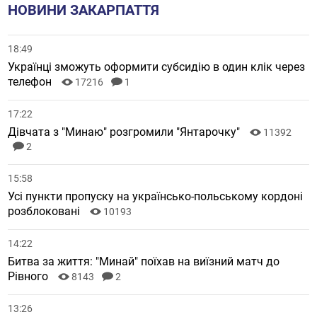
НОВИНИ ЗАКАРПАТТЯ
18:49
Українці зможуть оформити субсидію в один клік через
телефон
17216
1
17:22
Дівчата з "Минаю" розгромили "Янтарочку"
11392
2
15:58
Усі пункти пропуску на українсько-польському кордоні
розблоковані
10193
14:22
Битва за життя: "Минай" поїхав на виїзний матч до
Рівного
8143
2
13:26