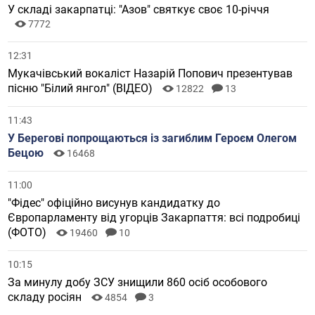
У складі закарпатці: "Азов" святкує своє 10-річчя
7772
12:31
Мукачівський вокаліст Назарій Попович презентував
пісню "Білий янгол" (ВІДЕО)
12822
13
11:43
У Берегові попрощаються із загиблим Героєм Олегом
Бецою
16468
11:00
"Фідес" офіційно висунув кандидатку до
Європарламенту від угорців Закарпаття: всі подробиці
(ФОТО)
19460
10
10:15
За минулу добу ЗСУ знищили 860 осіб особового
складу росіян
4854
3