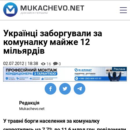
Українці заборгували за
комуналку майже 12
мільярдів
02.07.2012 | 18:38
16
0
Редакція
Mukachevo.net
У травні борги населення за комуналку
скоротились на 7,7% до 11,6 млрд грн, повідомили