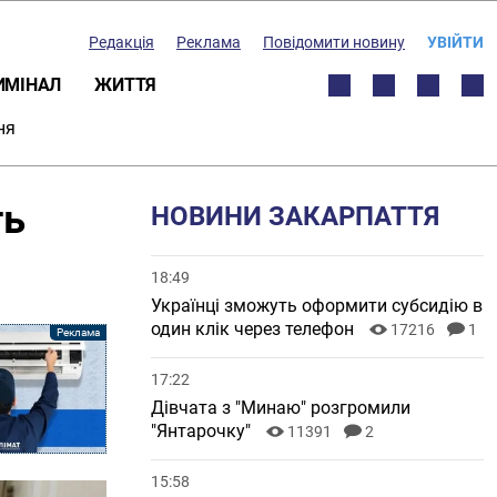
Редакція
Реклама
Повідомити новину
УВІЙТИ
ИМІНАЛ
ЖИТТЯ
ня
ть
НОВИНИ ЗАКАРПАТТЯ
18:49
Українці зможуть оформити субсидію в
один клік через телефон
17216
1
17:22
Дівчата з "Минаю" розгромили
"Янтарочку"
11391
2
15:58