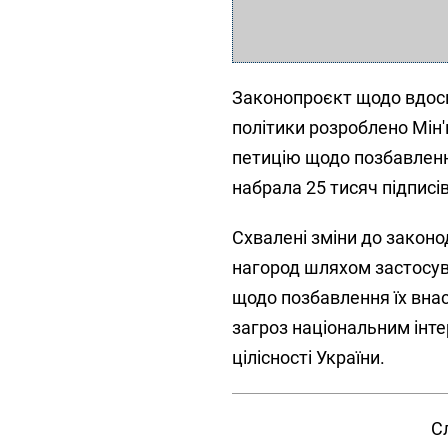
Законопроєкт щодо вдоск
політики розроблено Мін'
петицію щодо позбавленн
набрала 25 тисяч підписі
Схвалені зміни до закон
нагород шляхом застосува
щодо позбавлення їх внас
загроз національним інтер
цілісності України.
С