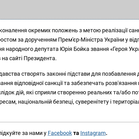
оналення окремих положень з метою реалізації санк
юстом за дорученням Прем'єр-Міністра України у від
я народного депутата Юрія Бойка звання «Героя Укра
в на сайті Президента.
одавства створять законні підстави для позбавлення
ння відповідної санкції та забезпечать розв'язання
лідок дій, які сприяли створенню реальних та/або по
есам, національній безпеці, суверенітету і територіа
лідкуйте за нами у
Facebook
та
Instagram
.