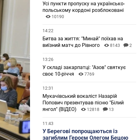
Усі пункти пропуску на українсько-
польському кордоні розблоковані
10190
14:22
Битва за життя: "Минай" поїхав на
виїзний матч до Рівного
8143
2
13:26
У складі закарпатці: "Азов" святкує
своє 10-річчя
7769
12:31
Мукачівський вокаліст Назарій
Попович презентував пісню "Білий
янгол" (ВІДЕО)
12818
13
11:43
У Берегові попрощаються із
загиблим Героєм Олегом Бецою