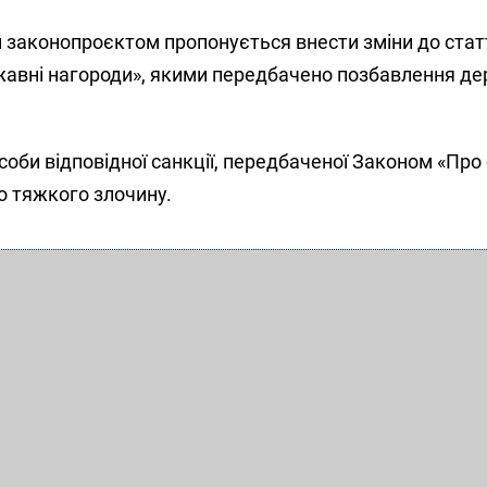
 законопроєктом пропонується внести зміни до статт
жавні нагороди», якими передбачено позбавлення д
оби відповідної санкції, передбаченої Законом «Про с
о тяжкого злочину.