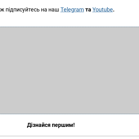
ж підписуйтесь на наш
Telegram
та
Youtube
.
Дізнайся першим!