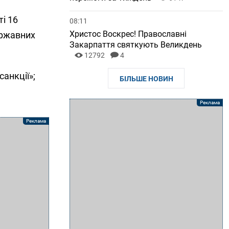
і 16
08:11
Христос Воскрес! Православні
ержавних
Закарпаття святкують Великдень
12792
4
анкції»;
БІЛЬШЕ НОВИН