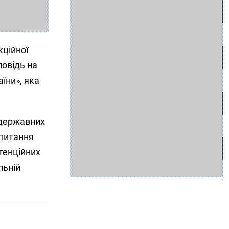
ційної
повідь на
їни», яка
 державних
 питання
тенційних
льній