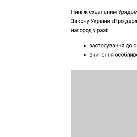
Нині ж схваленим Урядом
Закону України «Про дер
нагород у разі:
застосування до ос
вчинення особлив