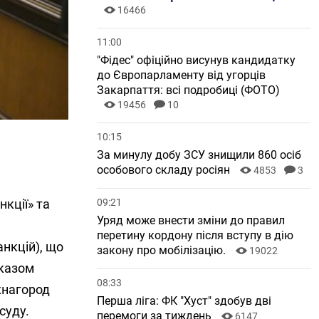
16466
11:00
"Фідес" офіційно висунув кандидатку
до Європарламенту від угорців
Закарпаття: всі подробиці (ФОТО)
19456
10
10:15
За минулу добу ЗСУ знищили 860 осіб
особового складу росіян
4853
3
нкції» та
09:21
Уряд може внести зміни до правил
я
перетину кордону після вступу в дію
нкцій), що
закону про мобілізацію.
19022
Указом
08:33
жнагород
Перша ліга: ФК "Хуст" здобув дві
суду.
перемоги за тиждень
6147