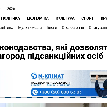
ерпня 2026
ПОЛІТИКА
ЕКОНОМІКА
КУЛЬТУРА
СПОРТ
КР
алітика
Мультимедіа
Блоги
Оголошення
Опитуван
конодавства, які дозволя
город підсанкційних осіб