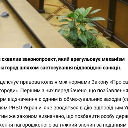
и схвалив законопроект, який врегульовує механізм
агород шляхом застосування відповідної санкції.
 ще існує правова колізія між нормами Закону «Про са
городи». Першим з них передбачено, що позбавленн
м відзначення є одним із обмежувальних заходів (са
ням РНБО України, яке вводяться в дію відповідним 
гим же законом визначено, що позбавити особу дер
ження нагородженого за тяжкий злочин за поданням 