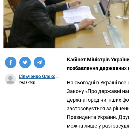
Кабінет Міністрів Україн
позбавлення державних н
Сільченко Олександр Артурович
На сьогодні в Україні все
Редактор
Закону «Про державні на
держнагород чи інших фор
застосовується за рішен
Президента України. Дру
можна лише у разі засуд