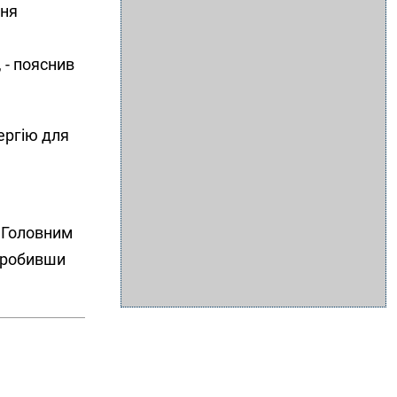
ння
 - пояснив
ергію для
. Головним
озробивши