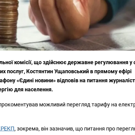
льної комісії, що здійснює державне регулювання у
их послуг, Костянтин Ущаповський в прямому ефірі
афону «Єдині новини» відповів на питання журналіс
ергію для населення.
прокоментував можливий перегляд тарифу на елект
КРЕКП
, зокрема, він зазначив, що питання про перег