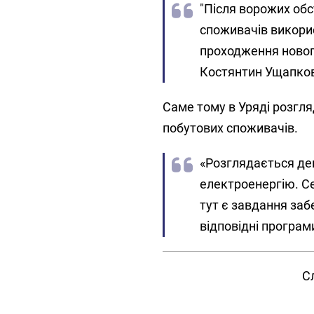
"Після ворожих обс
споживачів викори
проходження новог
Костянтин Ущапко
Саме тому в Уряді розгл
побутових споживачів.
«Розглядається дек
електроенергію. Сер
тут є завдання заб
відповідні програми
С