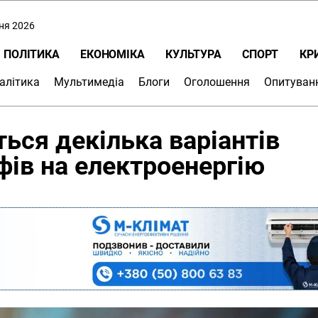
пня 2026
ПОЛІТИКА
ЕКОНОМІКА
КУЛЬТУРА
СПОРТ
КР
алітика
Мультимедіа
Блоги
Оголошення
Опитуван
ься декілька варіантів
фів на електроенергію