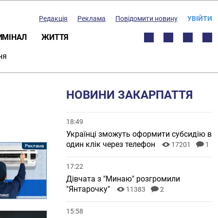
Редакція
Реклама
Повідомити новину
УВІЙТИ
ИМІНАЛ
ЖИТТЯ
ня
НОВИНИ ЗАКАРПАТТЯ
18:49
Українці зможуть оформити субсидію в
один клік через телефон
17201
1
17:22
Дівчата з "Минаю" розгромили
"Янтарочку"
11383
2
15:58