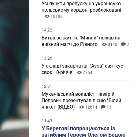
Усі пункти пропуску на українсько-
польському кордоні розблоковані
10186
14:22
Битва за життя: "Минай" поїхав на
виїзний матч до Рівного
8143
2
13:26
У складі закарпатці: "Азов" святкує
своє 10-річчя
7764
12:31
Мукачівський вокаліст Назарій
Попович презентував пісню "Білий
янгол" (ВІДЕО)
12814
13
11:43
У Берегові попрощаються із
загиблим Героєм Олегом Бецою