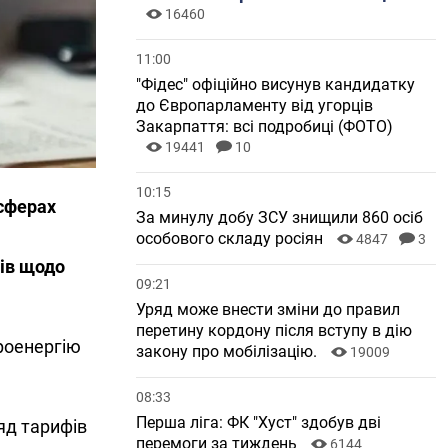
16460
11:00
"Фідес" офіційно висунув кандидатку
до Європарламенту від угорців
Закарпаття: всі подробиці (ФОТО)
19441
10
10:15
 сферах
За минулу добу ЗСУ знищили 860 осіб
особового складу росіян
4847
3
тів щодо
09:21
Уряд може внести зміни до правил
перетину кордону після вступу в дію
роенергію
закону про мобілізацію.
19009
08:33
Перша ліга: ФК "Хуст" здобув дві
ляд тарифів
перемоги за тиждень
6144