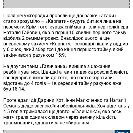
Після неї ужгородки провели ще дві разючі атаки і
стало зрозуміло – «Карпати» будуть битися лише на
перемогу. Крім того, кураж спіймала голкіпер голкіпера
Наталія Гайович, яка в перші 10 хвилин першого тайму
відбила 2 семиметрових. Внаслідок цього, а ще
впевненому захисту «Карпат», господарі пішли у відрив
у 6 очок, який зберігся і до кінця першого тайму, який
закінчився з рахунком 15:9.
На другий тайм «Галичанка» вийшла з бажання
реабілітуватися. Швидкі атаки та деяка розслабленість
господарів призвели до того, що гості скоротили
відстань до 4 голів – і в середині тайму рахунок вже
був 18:14.
Проте вдалі дії Дарини Кот, Інни Малюченко та Наталії
Семаль дещо заспокоїли вболівальників. Хоч відстань у
4-5 голів трималася ще довго. «Галичанка», яка весь
матч грала одним складом через велику кількість
травмованих, здаватися не збиралася.