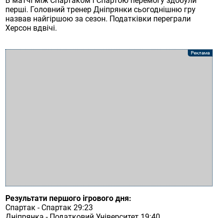
В матчі між Спартаком і Спартою перемогу здобули
перші. Головний тренер Дніпрянки сьогоднішню гру
назвав найгіршою за сезон. Податківки переграли
Херсон вдвічі.
Результати першого ігрового дня:
Спартак - Спартак 29:23
Дніпрянка - Податковий Університет 19:40