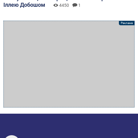
Іллею Добошом
4450
1