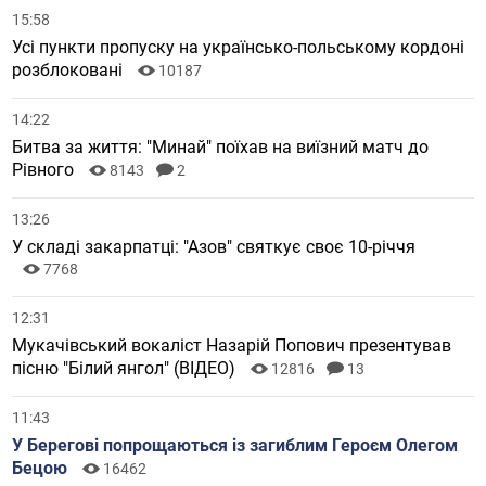
15:58
Усі пункти пропуску на українсько-польському кордоні
розблоковані
10187
14:22
Битва за життя: "Минай" поїхав на виїзний матч до
Рівного
8143
2
13:26
У складі закарпатці: "Азов" святкує своє 10-річчя
7768
12:31
Мукачівський вокаліст Назарій Попович презентував
пісню "Білий янгол" (ВІДЕО)
12816
13
11:43
У Берегові попрощаються із загиблим Героєм Олегом
Бецою
16462