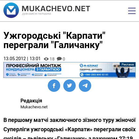
Ужгородські "Карпати"
переграли "Галичанку"
13.05.2012 | 13:01
18
0
Редакція
Mukachevo.net
В першому матчі заключного зїзного туру жіночої
Суперліги ужгородські «Карпати» переграли своїх
сусідів – львівську «Галичанку» з рахунком 27:19.