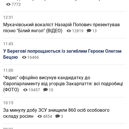
7772
12:31
Мукачівський вокаліст Назарій Попович презентував
пісню "Білий янгол" (ВІДЕО)
12819
13
11:43
У Берегові попрощаються із загиблим Героєм Олегом
Бецою
16466
11:00
"Фідес" офіційно висунув кандидатку до
Європарламенту від угорців Закарпаття: всі подробиці
(ФОТО)
19457
10
10:15
За минулу добу ЗСУ знищили 860 осіб особового
складу росіян
4854
3