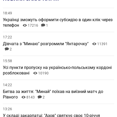
18:49
Українці зможуть оформити субсидію в один клік через
телефон
17216
1
17:22
Дівчата з "Минаю" розгромили "Янтарочку"
11391
2
15:58
Усі пункти пропуску на українсько-польському кордоні
розблоковані
10190
14:22
Битва за життя: "Минай" поїхав на виїзний матч до
Рівного
8143
2
13:26
У складі закарпатці: "Азов" святкує своє 10-річчя