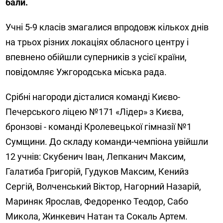
бали.
Учні 5-9 класів змагалися впродовж кількох днів
на трьох різних локаціях обласного центру і
впевнено обійшли суперників з усієї країни,
повідомляє Ужгородська міська рада.
Срібні нагороди дісталися команді Києво-
Печерського ліцею №171 «Лідер» з Києва,
бронзові - команді Кролевецької гімназії №1
Сумщини. До складу команди-чемпіона увійшли
12 учнів: Скубенич Іван, Лепканич Максим,
Галатиба Григорій, Гудуков Максим, Кенийз
Сергій, Волченський Віктор, Нагорний Назарій,
Мариняк Ярослав, Федоренко Теодор, Сабо
Микола, Жинкевич Натан та Сокаль Артем.