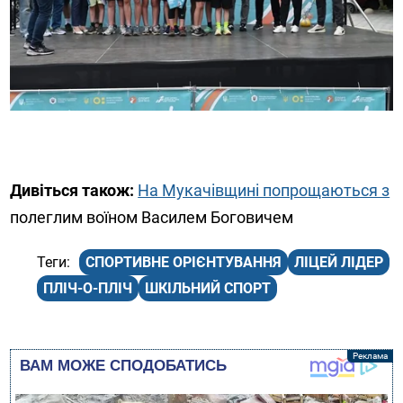
Дивіться також:
На Мукачівщині попрощаються з
полеглим воїном Василем Боговичем
СПОРТИВНЕ ОРІЄНТУВАННЯ
ЛІЦЕЙ ЛІДЕР
ПЛІЧ-О-ПЛІЧ
ШКІЛЬНИЙ СПОРТ