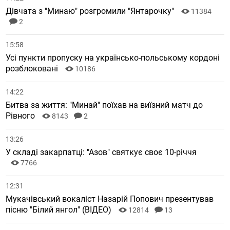
Дівчата з "Минаю" розгромили "Янтарочку"
11384
2
15:58
Усі пункти пропуску на українсько-польському кордоні
розблоковані
10186
14:22
Битва за життя: "Минай" поїхав на виїзний матч до
Рівного
8143
2
13:26
У складі закарпатці: "Азов" святкує своє 10-річчя
7766
12:31
Мукачівський вокаліст Назарій Попович презентував
пісню "Білий янгол" (ВІДЕО)
12814
13