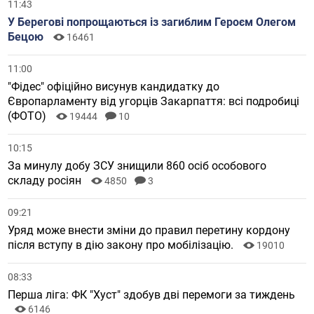
11:43
У Берегові попрощаються із загиблим Героєм Олегом
Бецою
16461
11:00
"Фідес" офіційно висунув кандидатку до
Європарламенту від угорців Закарпаття: всі подробиці
(ФОТО)
19444
10
10:15
За минулу добу ЗСУ знищили 860 осіб особового
складу росіян
4850
3
09:21
Уряд може внести зміни до правил перетину кордону
після вступу в дію закону про мобілізацію.
19010
08:33
Перша ліга: ФК "Хуст" здобув дві перемоги за тиждень
6146