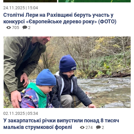
24.11.2025 | 15:04
Столітні Лери на Рахівщині беруть участь у
конкурсі «Європейське дерево року» (ФОТО)
705
2
02.11.2025 | 05:34
У закарпатські річки випустили понад 8 тисяч
мальків струмкової форелі
274
2