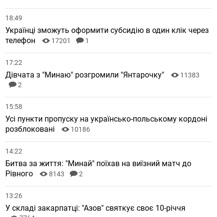
18:49
Українці зможуть оформити субсидію в один клік через
телефон
17201
1
17:22
Дівчата з "Минаю" розгромили "Янтарочку"
11383
2
15:58
Усі пункти пропуску на українсько-польському кордоні
розблоковані
10186
14:22
Битва за життя: "Минай" поїхав на виїзний матч до
Рівного
8143
2
13:26
У складі закарпатці: "Азов" святкує своє 10-річчя