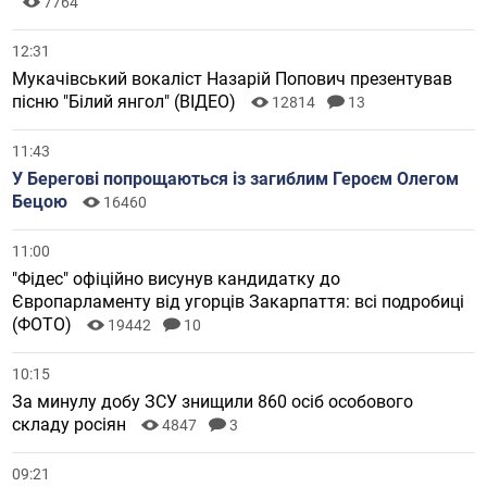
7764
12:31
Мукачівський вокаліст Назарій Попович презентував
пісню "Білий янгол" (ВІДЕО)
12814
13
11:43
У Берегові попрощаються із загиблим Героєм Олегом
Бецою
16460
11:00
"Фідес" офіційно висунув кандидатку до
Європарламенту від угорців Закарпаття: всі подробиці
(ФОТО)
19442
10
10:15
За минулу добу ЗСУ знищили 860 осіб особового
складу росіян
4847
3
09:21