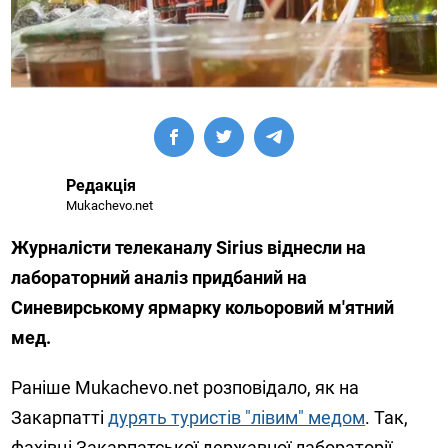
Редакція
Mukachevo.net
Журналісти телеканалу Sirius віднесли на
лабораторний аналіз придбаний на
Синевирському ярмарку кольоровий м'ятний
мед.
Раніше Mukachevo.net розповідало, як на
Закарпатті
дурять туристів "лівим" медом
. Так,
фахівці Закарпатської державної лабораторії