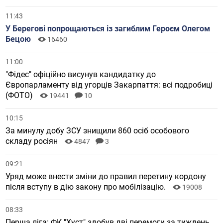
11:43
У Берегові попрощаються із загиблим Героєм Олегом
Бецою
16460
11:00
"Фідес" офіційно висунув кандидатку до
Європарламенту від угорців Закарпаття: всі подробиці
(ФОТО)
19441
10
10:15
За минулу добу ЗСУ знищили 860 осіб особового
складу росіян
4847
3
09:21
Уряд може внести зміни до правил перетину кордону
після вступу в дію закону про мобілізацію.
19008
08:33
Перша ліга: ФК "Хуст" здобув дві перемоги за тиждень