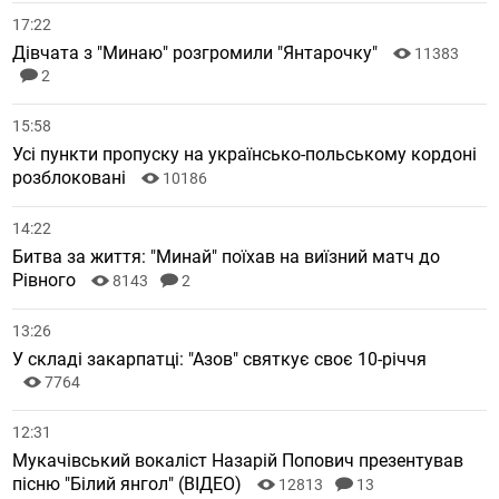
17:22
Дівчата з "Минаю" розгромили "Янтарочку"
11383
2
15:58
Усі пункти пропуску на українсько-польському кордоні
розблоковані
10186
14:22
Битва за життя: "Минай" поїхав на виїзний матч до
Рівного
8143
2
13:26
У складі закарпатці: "Азов" святкує своє 10-річчя
7764
12:31
Мукачівський вокаліст Назарій Попович презентував
пісню "Білий янгол" (ВІДЕО)
12813
13