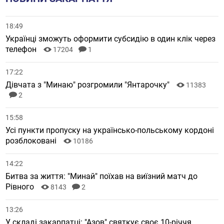
18:49
Українці зможуть оформити субсидію в один клік через
телефон
17204
1
17:22
Дівчата з "Минаю" розгромили "Янтарочку"
11383
2
15:58
Усі пункти пропуску на українсько-польському кордоні
розблоковані
10186
14:22
Битва за життя: "Минай" поїхав на виїзний матч до
Рівного
8143
2
13:26
У складі закарпатці: "Азов" святкує своє 10-річчя