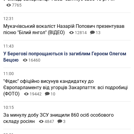
7765
12:31
Мукачівський вокаліст Назарій Попович презентував
пісню "Білий янгол" (ВІДЕО)
12814
13
11:43
У Берегові попрощаються із загиблим Героєм Олегом
Бецою
16460
11:00
"Фідес" офіційно висунув кандидатку до
Європарламенту від угорців Закарпаття: всі подробиці
(ФОТО)
19442
10
10:15
За минулу добу ЗСУ знищили 860 осіб особового
складу росіян
4847
3